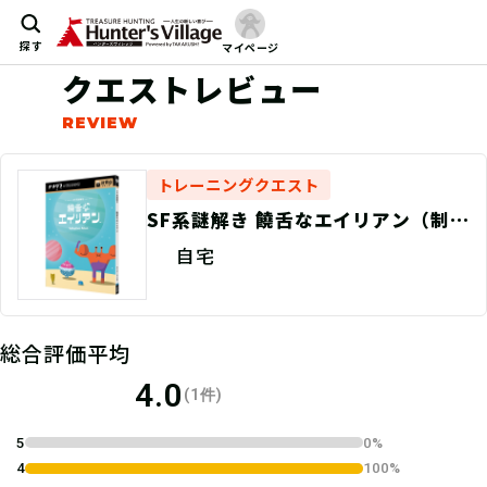
探す
マイページ
クエストレビュー
トレーニングクエスト
SF系謎解き 饒舌なエイリアン（制
作：ClaGla）
自宅
総合評価平均
4.0
(1件)
5
0%
4
100%