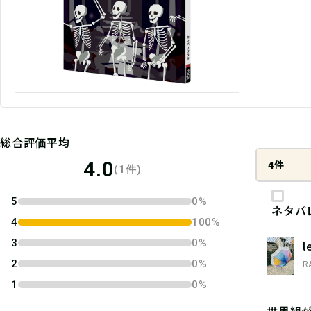
総合評価平均
4.0
4件
(1件)
5
0%
ネタバ
4
100%
3
0%
l
2
0%
R
1
0%
世界観