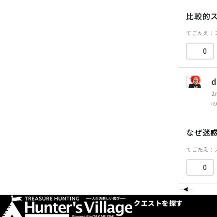
比較的
てごたえ
0
d
2
R
なぜ迷
てごたえ
0
クエストを探す