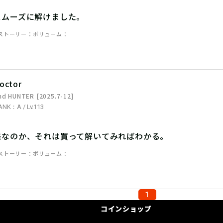
スムーズに解けました。
ストーリー
ボリューム
octor
nd HUNTER [2025.7-12]
ANK：A / Lv.113
惑なのか、それは買って解いてみればわかる。
ストーリー
ボリューム
1
コインショップ