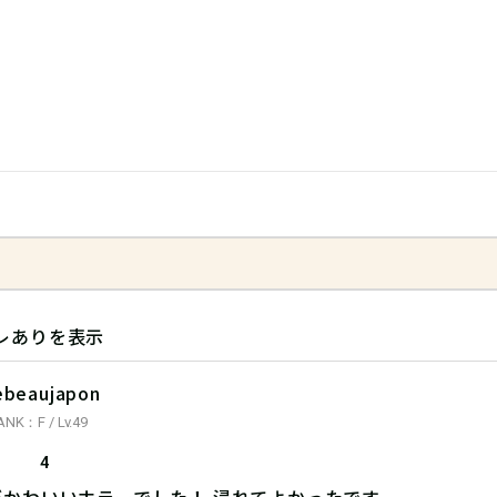
レありを表示
ebeaujapon
ANK：F / Lv.49
4
がかわいいホラーでした！ 浸れてよかったです。