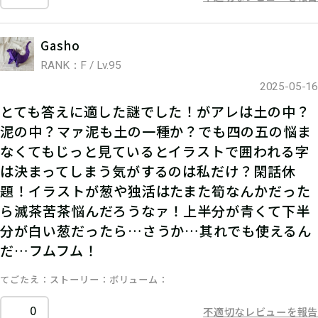
Gasho
RANK：F / Lv.95
2025-05-16
とても答えに適した謎でした！がアレは土の中？
泥の中？マァ泥も土の一種か？でも四の五の悩ま
なくてもじっと見ているとイラストで囲われる字
は決まってしまう気がするのは私だけ？閑話休
題！イラストが葱や独活はたまた筍なんかだった
ら滅茶苦茶悩んだろうなァ！上半分が青くて下半
分が白い葱だったら…さうか…其れでも使えるん
だ…フムフム！
てごたえ
ストーリー
ボリューム
0
不適切なレビューを報告