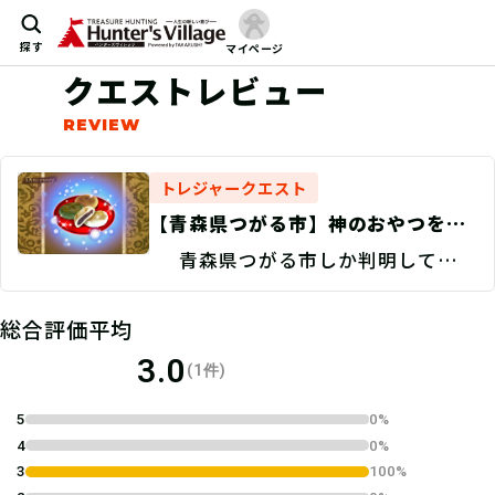
探す
マイページ
クエストレビュー
トレジャークエスト
【青森県つがる市】神のおやつを探
せ！/捜索地点特定 Discovery
青森県つがる市しか判明していな
い。
総合評価平均
3.0
(1件)
5
0%
4
0%
3
100%