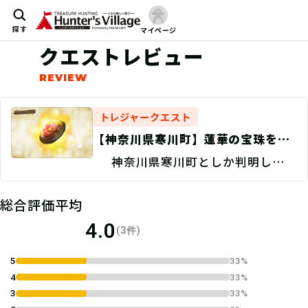
探す
マイページ
クエストレビュー
トレジャークエスト
【神奈川県寒川町】蓮華の宝珠を探
せ！/現地捜索 Discovery
神奈川県寒川町としか判明してい
ない。
総合評価平均
4.0
(3件)
5
33%
4
33%
3
33%