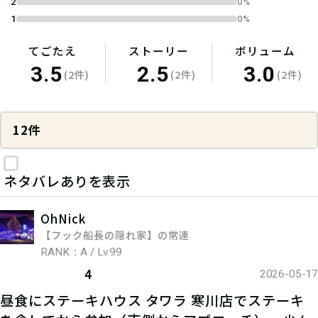
2
0%
1
0%
てごたえ
ストーリー
ボリューム
3.5
2.5
3.0
(2件)
(2件)
(2件)
12件
ネタバレありを表示
OhNick
【フック船長の隠れ家】の常連
RANK：A / Lv.99
4
2026-05-17
昼食にステーキハウス タワラ 寒川店でステーキ