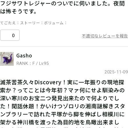
フジサワトレジャーのついでに伺いました。夜間
は怖そうです。
てごたえ
ストーリー
ボリューム
0
不適切なレビューを報告
Gasho
RANK：F / Lv.95
2025-11-09
滅茶苦茶久々Discovery！実に一年振りの現地探
索か？ってことは今年初？マァ何にせよ馴染みの
深い寒川のお宝二つ発見出来たので何よりでし
た！閑話休題！かいけつゾロリの湘南謎解きスタ
ンプラリーで訪れた平塚から脚を伸ばし相模川に
架かる神川橋を渡った為目的地を鳥瞰出来まし