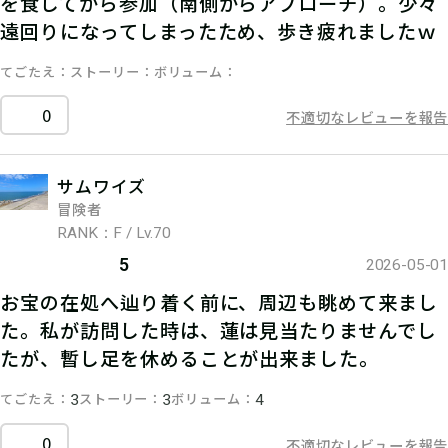
を食してから参加（南側からアプローチ）。少々
遠回りになってしまったため、歩き疲れましたｗ
てごたえ
ストーリー
ボリューム
0
不適切なレビューを報告
サムワイズ
冒険者
RANK：F / Lv.70
5
2026-05-01
お宝の在処へ辿り着く前に、周辺も眺めて来まし
た。私が訪問した時は、蓮は見当たりませんでし
たが、暫し足を休めることが出来ました。
てごたえ
ストーリー
ボリューム
3
3
4
0
不適切なレビューを報告