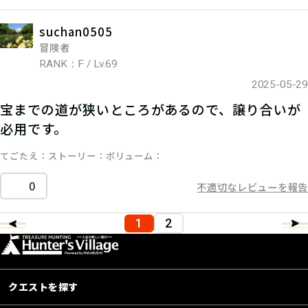
suchan0505
冒険者
RANK：F / Lv.69
2025-05-29
宝までの道が狭いところがあるので、譲り合いが
必用です。
てごたえ
ストーリー
ボリューム
0
不適切なレビューを報告
1
2
クエストを探す