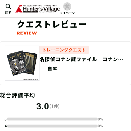
探す
マイページ
クエストレビュー
トレーニングクエスト
名探偵コナン謎ファイル コナン＆
小五郎ver
自宅
総合評価平均
3.0
(1件)
5
0%
4
0%