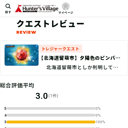
探す
マイページ
クエストレビュー
トレジャークエスト
【北海道留萌市】夕陽色のピンバッ
チを探せ！/捜索地点特定
北海道留萌市としか判明していな
Discovery
い。
総合評価平均
3.0
(1件)
5
0%
4
0%
3
100%