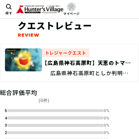
探す
マイページ
クエストレビュー
トレジャークエスト
【広島県神石高原町】天恵のトマト
を探せ！/現地捜索 Discovery
広島県神石高原町としか判明して
いない。
総合評価平均
(0件)
5
0%
4
0%
3
0%
2
0%