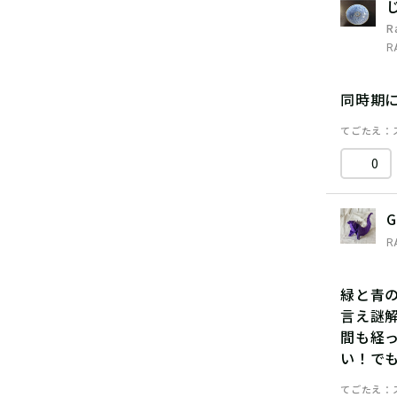
R
R
同時期
てごたえ
0
G
R
緑と青
言え謎
間も経っ
い！で
てごたえ