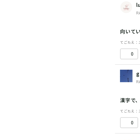
l
R
向いて
てごたえ
0
g
R
漢字で
てごたえ
0