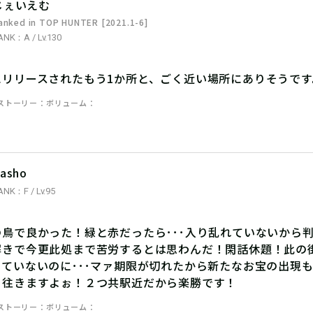
じぇいえむ
anked in TOP HUNTER [2021.1-6]
ANK：A / Lv.130
にリリースされたもう1か所と、ごく近い場所にありそうです
ストーリー
ボリューム
asho
ANK：F / Lv.95
の鳥で良かった！緑と赤だったら･･･入り乱れていないから
解きで今更此処まで苦労するとは思わんだ！閑話休題！此の
ていないのに･･･マァ期限が切れたから新たなお宝の出現も
も往きますよぉ！２つ共駅近だから楽勝です！
ストーリー
ボリューム