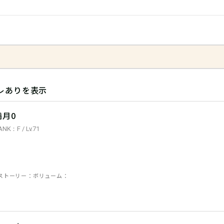
レありを表示
満月0
ANK：F / Lv.71
ストーリー
ボリューム