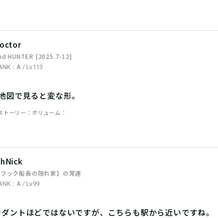
octor
nd HUNTER [2025.7-12]
ANK：A / Lv.113
。地図で見ると変な形。
ストーリー
ボリューム
hNick
【フック船長の隠れ家】の常連
ANK：A / Lv.99
ンダントほどではないですが、こちらも駅から近いですね。