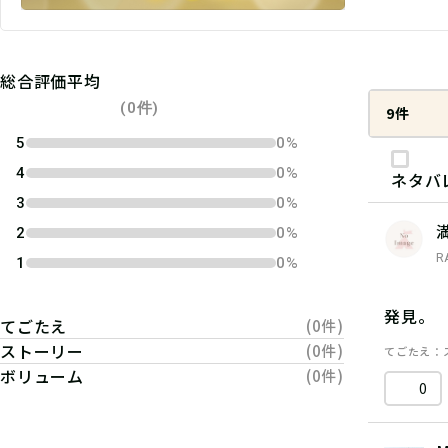
総合評価平均
(0件)
9件
5
0%
4
0%
ネタバ
3
0%
2
0%
R
1
0%
発見。
てごたえ
(0件)
ストーリー
(0件)
てごたえ
ボリューム
(0件)
0