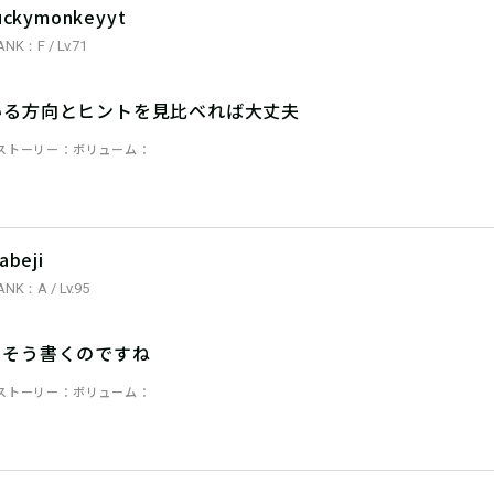
uckymonkeyyt
ANK：F / Lv.71
いる方向とヒントを見比べれば大丈夫
ストーリー
ボリューム
abeji
ANK：A / Lv.95
、そう書くのですね
ストーリー
ボリューム