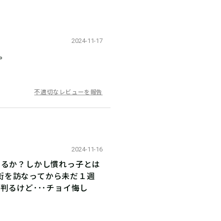
2024-11-17
。
不適切なレビューを報告
2024-11-16
判るか？しかし慣れっ子とは
街を訪なってから未だ１週
判るけど･･･チョイ悔し