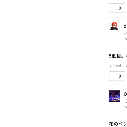
0
d
2
R
5個目
てごたえ
0
O
R
花のペ