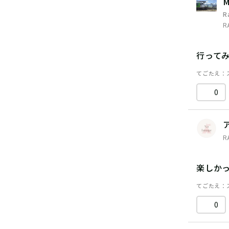
M
R
R
行って
てごたえ
0
R
楽しか
てごたえ
0