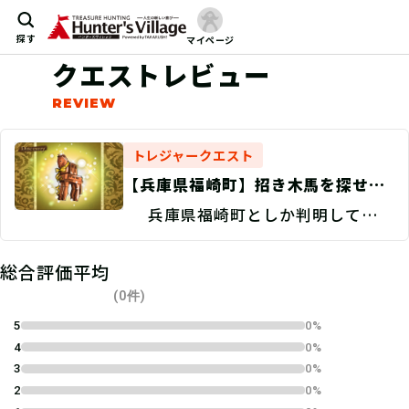
探す
マイページ
クエストレビュー
トレジャークエスト
【兵庫県福崎町】招き木馬を探せ！/
現地捜索 Discovery
兵庫県福崎町としか判明していな
い。
総合評価平均
(0件)
5
0%
4
0%
3
0%
2
0%