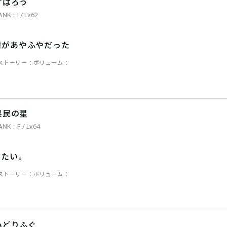
すぱろう
ANK：I / Lv.62
憶があやふやだった
ストーリー
ボリューム
県民の星
ANK：F / Lv.64
みたい。
ストーリー
ボリューム
みどりふぐ