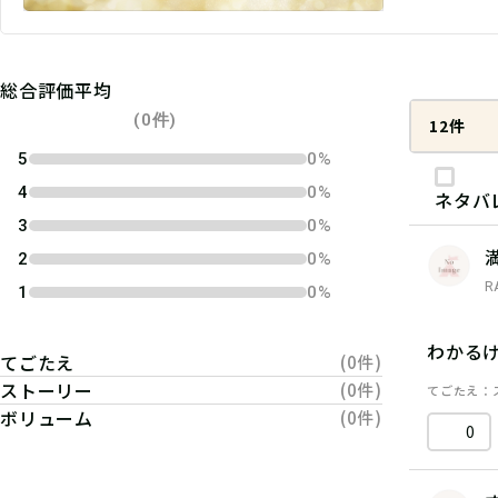
総合評価平均
(0件)
12件
5
0%
4
0%
ネタバ
3
0%
2
0%
R
1
0%
わかる
てごたえ
(0件)
ストーリー
(0件)
てごたえ
ボリューム
(0件)
0