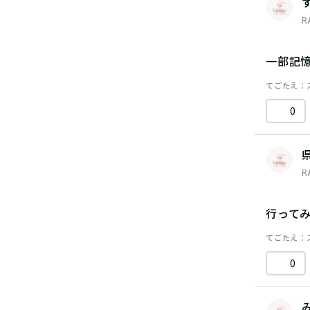
R
一部記
てごたえ
0
R
行って
てごたえ
0