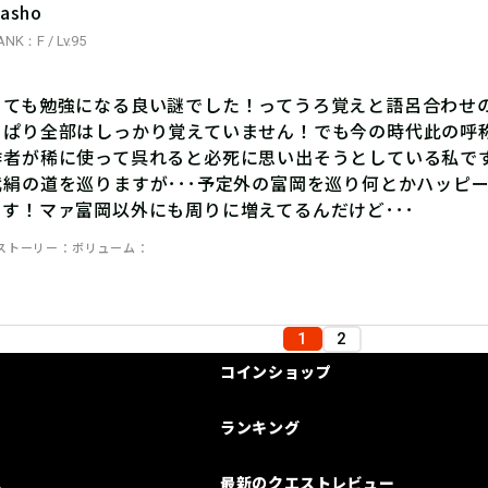
asho
ANK：F / Lv.95
とても勉強になる良い謎でした！ってうろ覚えと語呂合わせ
っぱり全部はしっかり覚えていません！でも今の時代此の呼
作者が稀に使って呉れると必死に思い出そうとしている私で
武絹の道を巡りますが･･･予定外の富岡を巡り何とかハッピ
す！マァ富岡以外にも周りに増えてるんだけど･･･
ストーリー
ボリューム
1
2
コインショップ
ランキング
は
最新のクエストレビュー