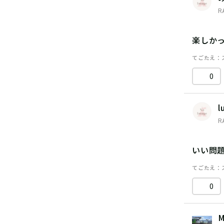
R
楽しか
てごたえ
0
l
R
いい問
てごたえ
0
M