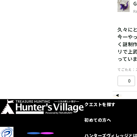
G
R
久々に
今一や
く謎制
リで上
っていま
てごたえ
0
クエストを探す
初めての方へ
ハンターズヴィレッジと