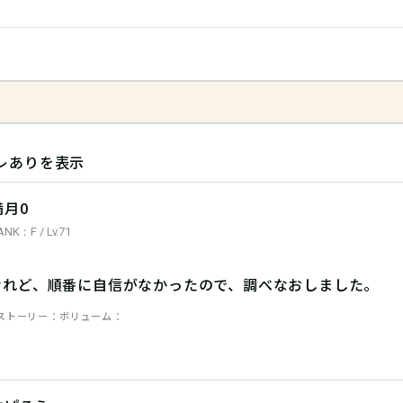
レありを表示
満月0
ANK：F / Lv.71
けれど、順番に自信がなかったので、調べなおしました。
ストーリー
ボリューム