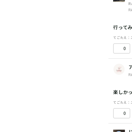
R
R
行って
てごたえ
0
R
楽しか
てごたえ
0