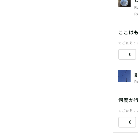
R
R
ここは
てごたえ
0
g
R
何度か
てごたえ
0