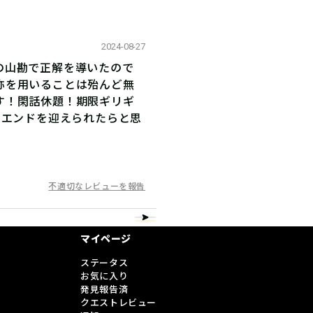
2024-08-27
の山勘で正解を導いたので
称を用いることは殆んど無
す！閑話休題！期限ギリギ
ーエンドを迎えられたらと思
不適切なレビューを報告
マイページ
ステータス
お気に入り
発見報告済
クエストレビュー