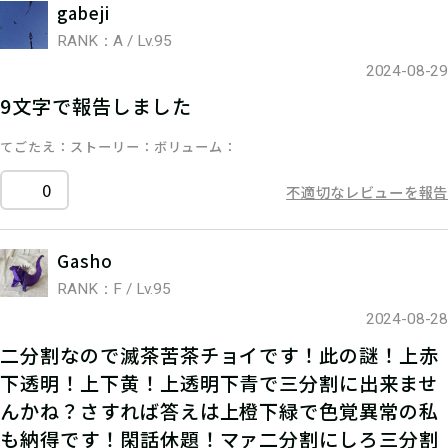
gabeji
RANK：A / Lv.95
2024-08-29
9文字で報告しました
てごたえ
ストーリー
ボリューム
0
不適切なレビューを報告
Gasho
RANK：F / Lv.95
2024-08-28
二分割なので滅茶苦茶チョイです！此の謎！上赤
下透明！上下黄！上透明下青で三分割に出来ませ
んかね？さすれば答えは上橙下緑で色覚異常の私
も納得です！閑話休題！マァ二分割にしろ三分割