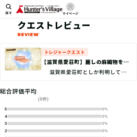
探す
マイページ
クエストレビュー
トレジャークエスト
【滋賀県愛荘町】麗しの麻織物を探
せ！/捜索地点特定 Discovery
滋賀県愛荘町としか判明していな
い。
総合評価平均
(0件)
5
0%
4
0%
3
0%
2
0%