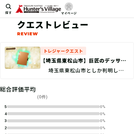
探す
マイページ
クエストレビュー
トレジャークエスト
【埼玉県東松山市】巨匠のデッサン
帳を探せ！/捜索地点特定
埼玉県東松山市としか判明してい
Discovery
ない。
総合評価平均
(0件)
5
0%
4
0%
3
0%
2
0%