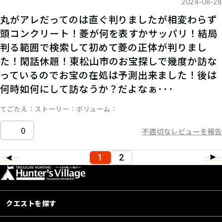
2024-08-28
丸がアレだってのは直ぐ判りましたが相変わらず
頭コンクリート！菱が何を表すかサッパリ！結局
判る範囲で検索して初めて菱の正体が判りまし
た！閑話休題！東松山市のお宝探しで幾度か訪な
っているのでお宝の在処は予測出来ました！後は
何時如何にして訪なうか？だよなぁ･･･
てごたえ
ストーリー
ボリューム
0
不適切なレビューを報告
1
2
クエストを探す