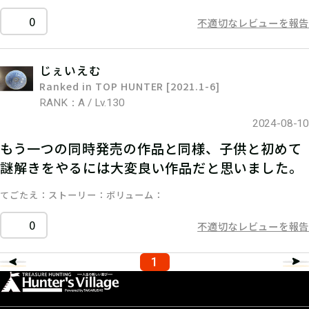
0
不適切なレビューを報告
じぇいえむ
Ranked in TOP HUNTER [2021.1-6]
RANK：A / Lv.130
2024-08-10
もう一つの同時発売の作品と同様、子供と初めて
謎解きをやるには大変良い作品だと思いました。
てごたえ
ストーリー
ボリューム
0
不適切なレビューを報告
1