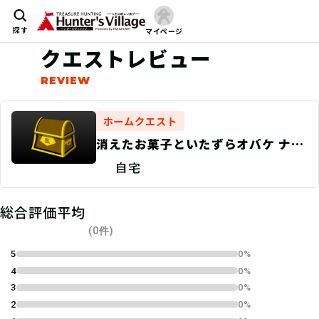
探す
マイページ
クエストレビュー
ホームクエスト
消えたお菓子といたずらオバケ ナゾ
トキ大捜索！
自宅
総合評価平均
(0件)
5
0%
4
0%
3
0%
2
0%