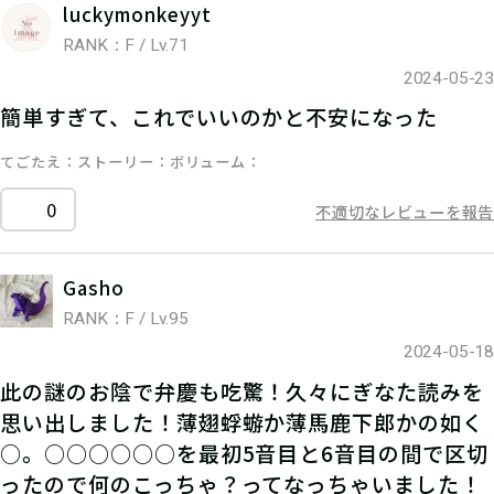
luckymonkeyyt
RANK：F / Lv.71
2024-05-23
簡単すぎて、これでいいのかと不安になった
てごたえ
ストーリー
ボリューム
0
不適切なレビューを報告
Gasho
RANK：F / Lv.95
2024-05-18
此の謎のお陰で弁慶も吃驚！久々にぎなた読みを
思い出しました！薄翅蜉蝣か薄馬鹿下郎かの如く
○。○○○○○○を最初5音目と6音目の間で区切
ったので何のこっちゃ？ってなっちゃいました！