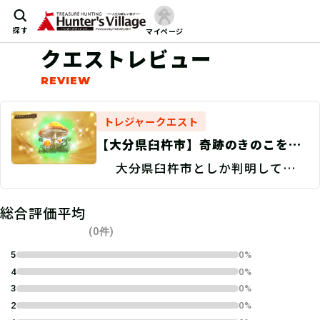
探す
マイページ
クエストレビュー
トレジャークエスト
【大分県臼杵市】奇跡のきのこを探
せ！/捜索地点特定 Discovery
大分県臼杵市としか判明していな
い。
総合評価平均
(0件)
5
0%
4
0%
3
0%
2
0%