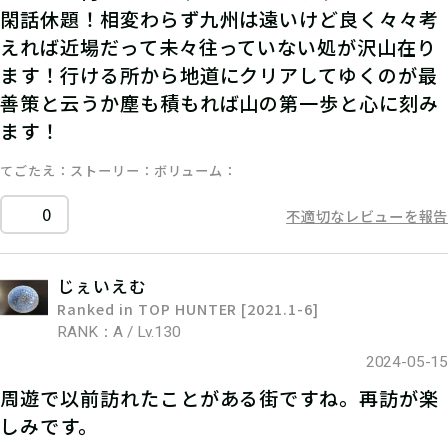
閑話休題！相変わらず九州は遠いけど良く々々考
えれば近場だって未々往っていない処が沢山在り
ます！行ける所から地道にクリアしてゆくのが最
善策と云うか塵も積もれば山の第一歩と心に刻み
ます！
てごたえ
ストーリー
ボリューム
0
不適切なレビューを報告
じぇいえむ
Ranked in TOP HUNTER [2021.1-6]
RANK：A / Lv.130
2024-05-15
周遊で以前訪れたことがある街ですね。再訪が楽
しみです。