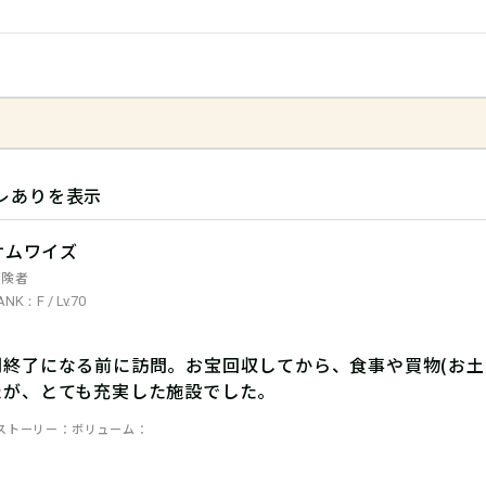
レありを表示
サムワイズ
冒険者
ANK：F / Lv.70
間終了になる前に訪問。お宝回収してから、食事や買物(お土
たが、とても充実した施設でした。
ストーリー
ボリューム