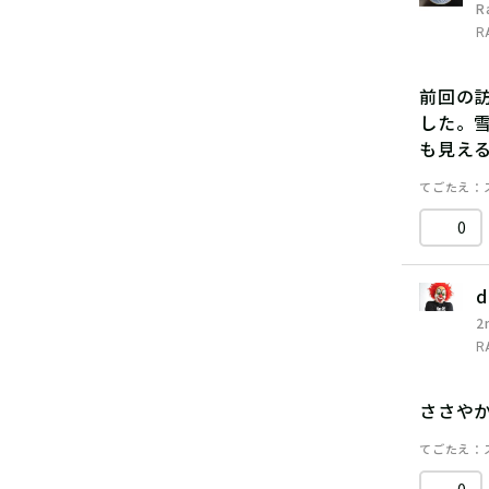
R
R
前回の
した。
も見え
てごたえ
0
d
2
R
ささや
てごたえ