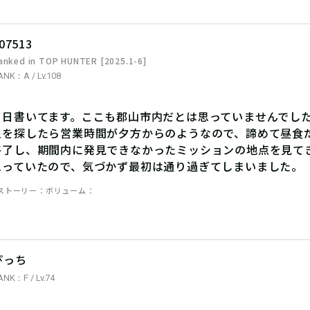
07513
anked in TOP HUNTER [2025.1-6]
ANK：A / Lv.108
当日書いてます。ここも郡山市内だとは思っていませんでし
泉を探したら営業時間が夕方からのようなので、諦めて昼食
終了し、期間内に発見できなかったミッションの地点を見て
思っていたので、気づかず最初は通り過ぎてしまいました。
ストーリー
ボリューム
ぴっち
ANK：F / Lv.74