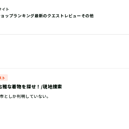
サイト
ショップ
ランキング
最新のクエストレビュー
その他
スト
ry 古雅な着物を探せ！/現地捜索
市としか判明していない。