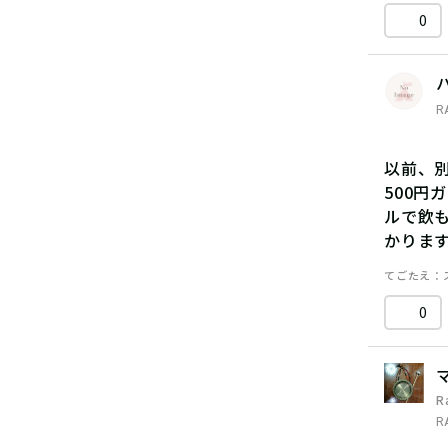
0
R
以前、
500円
ルで飲
かりま
てごたえ
0
R
R