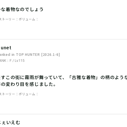
かな着物なのでしょう
ストーリー
ボリューム
unet
anked in TOP HUNTER [2026.1-6]
ANK：F / Lv.115
差すこの街に霧雨が舞っていて、「古雅な着物」の柄のよう
節の変わり目を感じました。
ストーリー
ボリューム
じぇいえむ