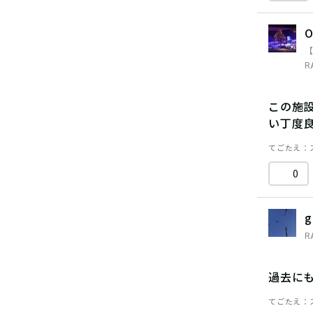
O
R
この施
い丁度
てごたえ
0
g
R
過去に
てごたえ