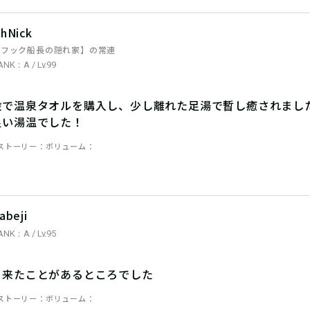
hNick
【フック船長の隠れ家】の常連
ANK：A / Lv.99
設で温泉タオルを購入し、少し離れた足湯で暫し癒されまし
良い湯温でした！
ストーリー
ボリューム
abeji
ANK：A / Lv.95
も来たことがあるところでした
ストーリー
ボリューム