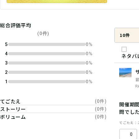
総合評価平均
(0件)
10件
5
0%
4
0%
ネタバ
3
0%
2
0%
1
0%
R
てごたえ
(0件)
開催期
ストーリー
(0件)
問でし
ボリューム
(0件)
てごたえ
0