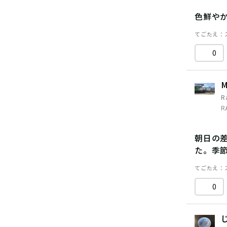
色鮮や
てごたえ
0
M
R
R
朝日の
た。季
てごたえ
0