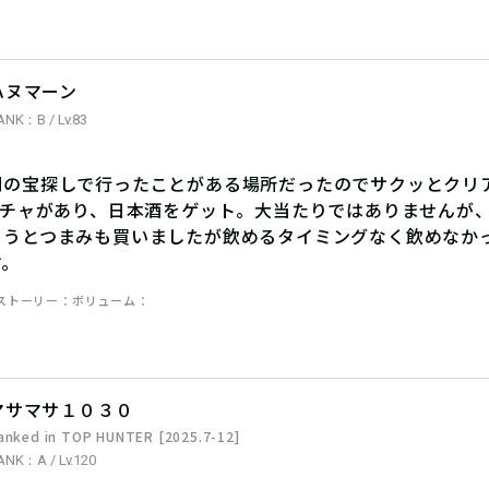
ハヌマーン
ANK：B / Lv.83
別の宝探しで行ったことがある場所だったのでサクッとクリア
ガチャがあり、日本酒をゲット。大当たりではありませんが、
もうとつまみも買いましたが飲めるタイミングなく飲めなかっ
す。
ストーリー
ボリューム
マサマサ１０３０
anked in TOP HUNTER [2025.7-12]
ANK：A / Lv.120