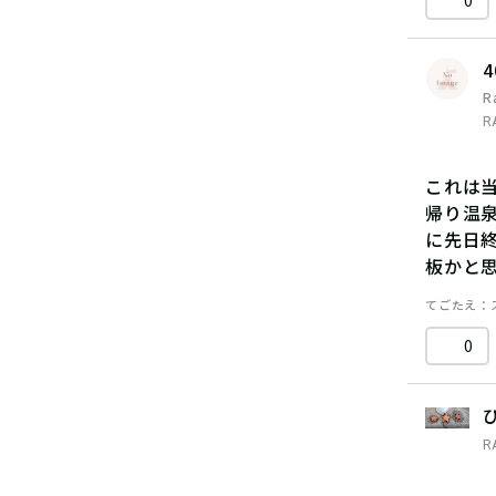
0
4
R
R
これは
帰り温
に先日
板かと
てごたえ
0
R