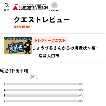
探す
マイページ
クエストレビュー
トレジャークエスト
じょうづるさんからの挑戦状〜常陸
秋そばにまつわるお宝とおそばマイ
常盤太田市
スターへの道〜【常陸太田エリア】
総合評価平均
(0件)
5
0%
4
0%
3
0%
2
0%