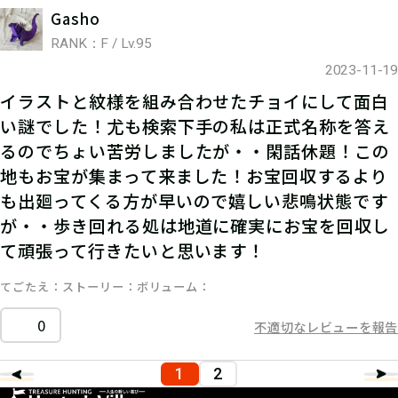
Gasho
RANK：F / Lv.95
2023-11-19
イラストと紋様を組み合わせたチョイにして面白
い謎でした！尤も検索下手の私は正式名称を答え
るのでちょい苦労しましたが・・閑話休題！この
地もお宝が集まって来ました！お宝回収するより
も出廻ってくる方が早いので嬉しい悲鳴状態です
が・・歩き回れる処は地道に確実にお宝を回収し
て頑張って行きたいと思います！
てごたえ
ストーリー
ボリューム
0
不適切なレビューを報告
1
2