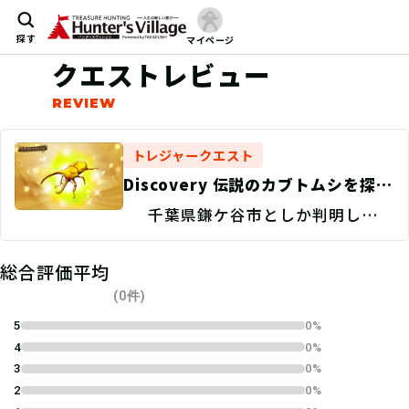
探す
マイページ
クエストレビュー
トレジャークエスト
Discovery 伝説のカブトムシを探
せ！/捜索地点特定
千葉県鎌ケ谷市としか判明してい
ない。
総合評価平均
(0件)
5
0%
4
0%
3
0%
2
0%