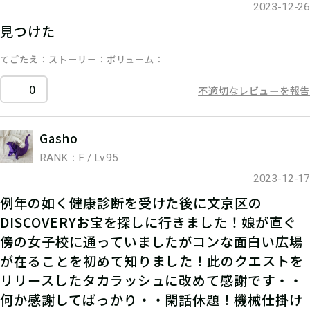
2023-12-26
見つけた
てごたえ
ストーリー
ボリューム
0
不適切なレビューを報告
Gasho
RANK：F / Lv.95
2023-12-17
例年の如く健康診断を受けた後に文京区の
DISCOVERYお宝を探しに行きました！娘が直ぐ
傍の女子校に通っていましたがコンな面白い広場
が在ることを初めて知りました！此のクエストを
リリースしたタカラッシュに改めて感謝です・・
何か感謝してばっかり・・閑話休題！機械仕掛け