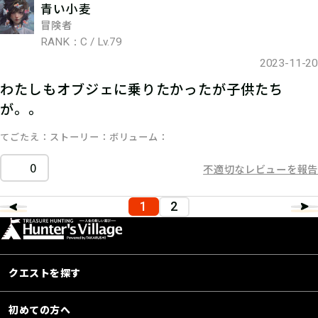
青い小麦
冒険者
RANK：C / Lv.79
2023-11-20
わたしもオブジェに乗りたかったが子供たち
が。。
てごたえ
ストーリー
ボリューム
0
不適切なレビューを報告
1
2
クエストを探す
初めての方へ