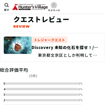
探す
マイページ
クエストレビュー
トレジャークエスト
Discovery 未知の化石を探せ！/現
地捜索
東京都文京区としか判明していな
い。
総合評価平均
(0件)
5
0%
4
0%
3
0%
2
0%