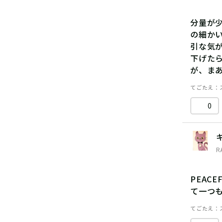
分量が
の細か
引な気
下げた
が、ま
てごたえ
0
R
PEAC
て一つ
てごたえ