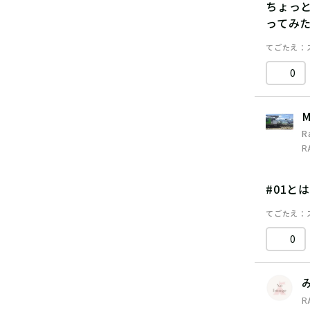
ちょっ
ってみ
てごたえ
0
M
R
R
#01と
てごたえ
0
R