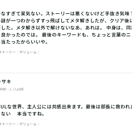
少なすぎて呆気ない。ストーリーは悪くないけど手抜き気味
い謎が一つわからずすっ飛ばしてメタ解きしたが、クリア後
がした。メタ解き以外で解けないなあ、あれは。 中身は、
ら良かったのでは。 最後のキーワードも、ちょっと言葉のニ
あ当たったからいいや。
ストーリー
ボリューム
キサキ
ANK：L / Lv.68
EFULな世界、主人公には共感出来ます。最後は部長に救わ
もない 本当ですね。
ストーリー
ボリューム