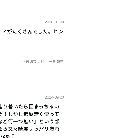
2026-01-03
に？がたくさんでした。ヒン
不適切なレビューを報告
2024-09-03
辿り着いたら固まっちゃい
た！しかし無駄無く使って
など何一つ無い」という部
たら又々綺麗サッパリ忘れ
かなぁ？