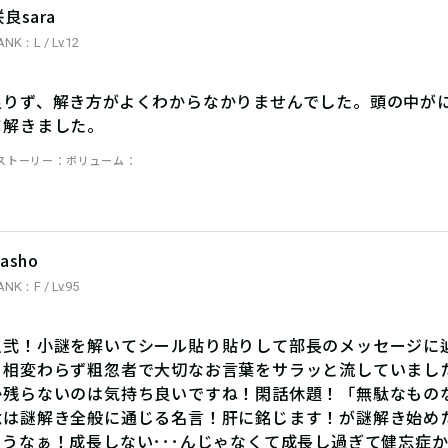
良sara
ANK：L / Lv.12
足りず、解き方がよくわからなかりませんでした。頭の中が
て解きました。
ストーリー
ボリューム
asho
ANK：F / Lv.95
之弐！小謎を解いてシール貼り貼りして部長のメッセージに
！相変わらず粗忽者で大切なお言葉をサラッと流していまし
か残らないのは気持ち良いですね！閑話休題！「無駄なもの
念は謎解き全般に通じる名言！肝に銘じます！が謎解き始め
ろうなぁ！成長しない･･･んじゃなくて成長し過ぎて健忘症