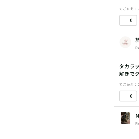
てごたえ
0
R
タカラ
解きで
てごたえ
0
N
R