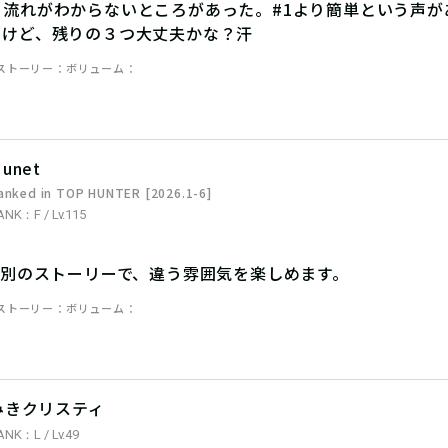
と流れがわからないところがあった。#1より簡単という声が
たけど、残りの３つ大丈夫かな？汗
ストーリー
ボリューム
unet
anked in TOP HUNTER [2026.1-6]
ANK：F / Lv.115
は別のストーリーで、違う雰囲気を楽しめます。
ストーリー
ボリューム
みきクリスティ
ANK：L / Lv.49