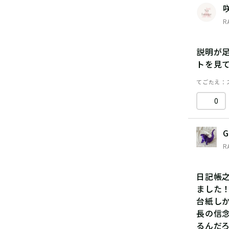
咲
R
説明が
トを見
てごたえ
0
G
R
日記帳
ました
台紙し
長の信
るんだ