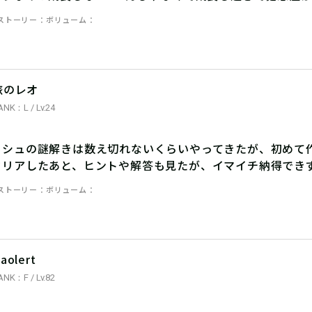
ストーリー
ボリューム
旅のレオ
ANK：L / Lv.24
ッシュの謎解きは数え切れないくらいやってきたが、初めて
クリアしたあと、ヒントや解答も見たが、イマイチ納得でき
ストーリー
ボリューム
aolert
ANK：F / Lv.82