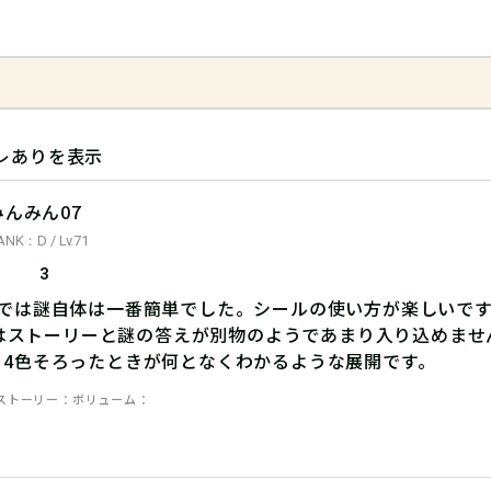
レありを表示
みんみん07
ANK：D / Lv.71
3
中では謎自体は一番簡単でした。シールの使い方が楽しいで
y1はストーリーと謎の答えが別物のようであまり入り込めませ
も4色そろったときが何となくわかるような展開です。
ストーリー
ボリューム