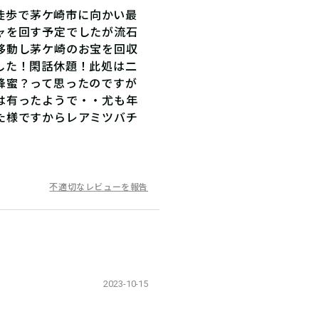
に徒歩で茅ケ崎市に向かい最
ャを回す予定でしたが流石
移動し茅ケ崎のお宝を回収
した！閑話休題！此処は二
蜂蜜？って思ったのですが
は有ったようで・・尤も年
た様ですからレアミツバチ
不適切なレビューを報告
2023-10-15