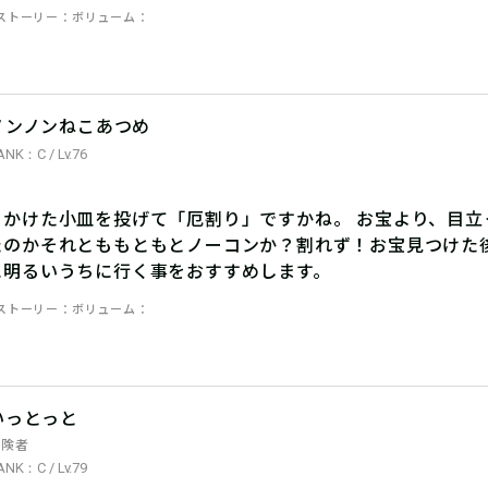
ストーリー
ボリューム
ノンノンねこあつめ
ANK：C / Lv.76
きかけた小皿を投げて「厄割り」ですかね。 お宝より、目立
たのかそれとももともとノーコンか？割れず！お宝見つけた
に明るいうちに行く事をおすすめします。
ストーリー
ボリューム
いっとっと
冒険者
ANK：C / Lv.79