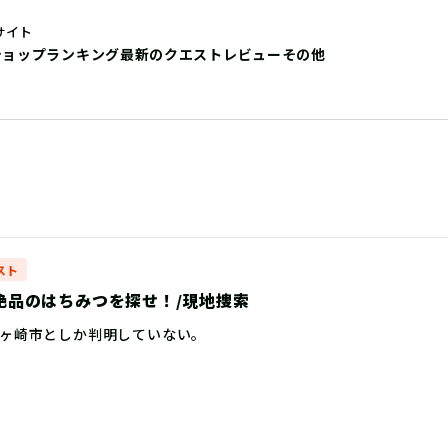
サイト
ショップ
ランキング
最新のクエストレビュー
その他
スト
ry 絶品のはちみつを探せ！/現地捜索
ヶ崎市としか判明していない。