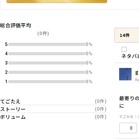
総合評価平均
(0件)
14件
5
0%
4
0%
ネタバ
3
0%
g
2
0%
R
1
0%
最寄り
てごたえ
(0件)
に
ストーリー
(0件)
ボリューム
(0件)
てごたえ
0