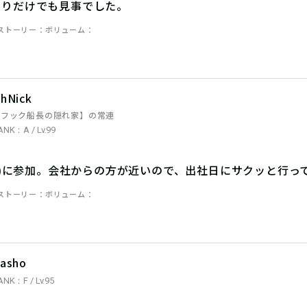
ぶりだけでも見事でした。
ストーリー
ボリューム
hNick
【フック船長の隠れ家】の常連
ANK：A / Lv.99
(火)に参加。会社からの方が近いので、出社日にサクッと行っ
ストーリー
ボリューム
asho
ANK：F / Lv.95