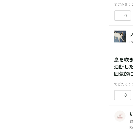
てごたえ
0
R
息を吹
油断し
囲気的
てごたえ
0
R