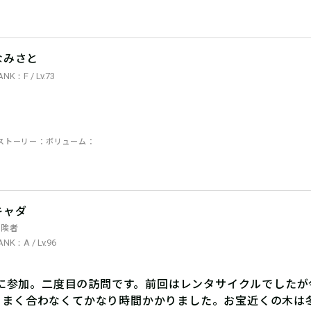
なみさと
ANK：F / Lv.73
ストーリー
ボリューム
キャダ
冒険者
ANK：A / Lv.96
日)に参加。二度目の訪問です。前回はレンタサイクルでした
うまく合わなくてかなり時間かかりました。お宝近くの木は