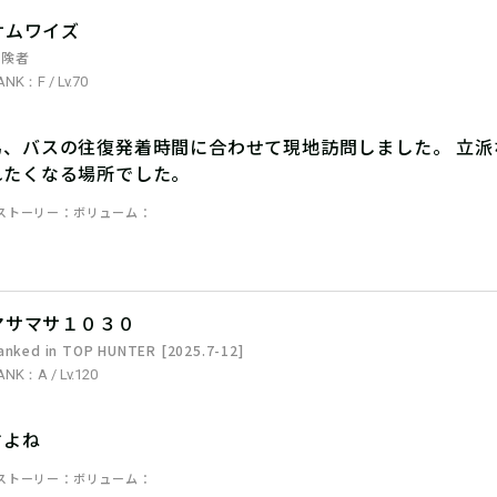
サムワイズ
冒険者
ANK：F / Lv.70
為、バスの往復発着時間に合わせて現地訪問しました。 立
れたくなる場所でした。
ストーリー
ボリューム
マサマサ１０３０
anked in TOP HUNTER [2025.7-12]
ANK：A / Lv.120
すよね
ストーリー
ボリューム