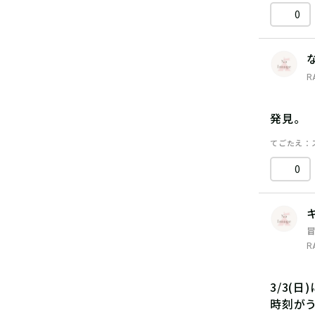
0
R
発見。
てごたえ
0
R
3/3(
時刻が