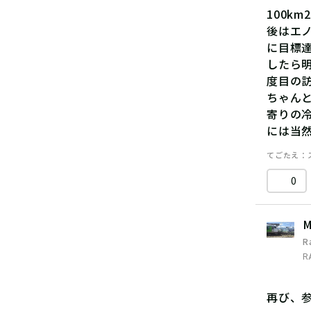
100k
後はエ
に目標
したら
度目の
ちゃん
寄りの
には当
てごたえ
0
M
R
R
再び、