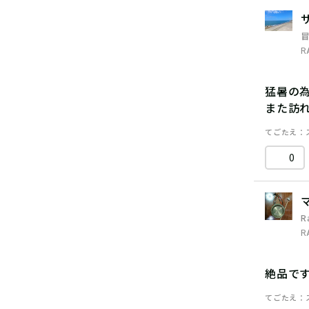
R
猛暑の
また訪
てごたえ
0
R
R
絶品で
てごたえ