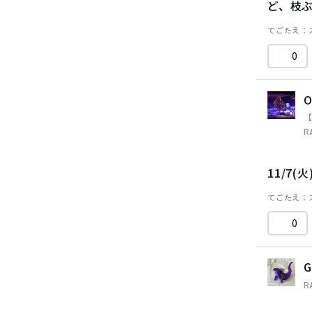
ど、枝
てごたえ
0
O
R
11/7
てごたえ
0
G
R