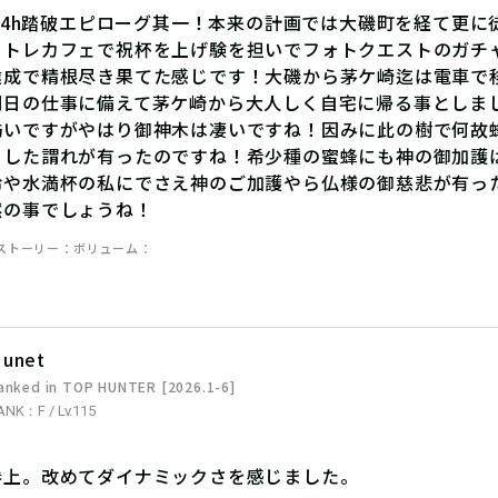
m24h踏破エピローグ其一！本来の計画では大磯町を経て更
ノトレカフェで祝杯を上げ験を担いでフォトクエストのガチ
達成で精根尽き果てた感じです！大磯から茅ケ崎迄は電車で
明日の仕事に備えて茅ケ崎から大人しく自宅に帰る事としま
訪いですがやはり御神木は凄いですね！因みに此の樹で何故
とした謂れが有ったのですね！希少種の蜜蜂にも神の御加護
冷や水満杯の私にでさえ神のご加護やら仏様の御慈悲が有っ
然の事でしょうね！
ストーリー
ボリューム
unet
anked in TOP HUNTER [2026.1-6]
ANK：F / Lv.115
参上。改めてダイナミックさを感じました。