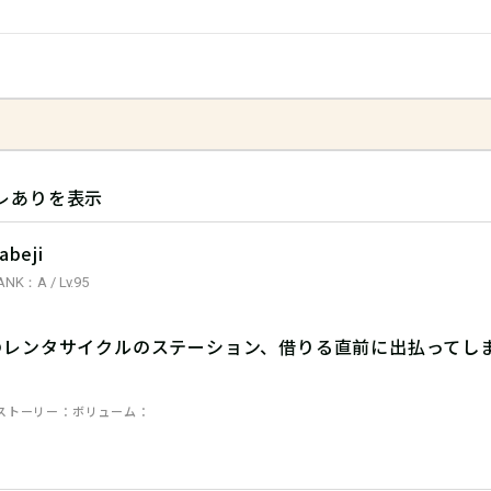
レありを表示
abeji
ANK：A / Lv.95
のレンタサイクルのステーション、借りる直前に出払ってし
ストーリー
ボリューム