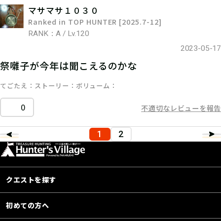
マサマサ１０３０
Ranked in TOP HUNTER [2025.7-12]
RANK：A / Lv.120
2023-05-17
祭囃子が今年は聞こえるのかな
てごたえ
ストーリー
ボリューム
0
不適切なレビューを報告
1
2
クエストを探す
初めての方へ