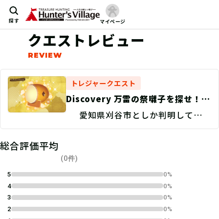
探す
マイページ
クエストレビュー
トレジャークエスト
Discovery 万雷の祭囃子を探せ！/
捜索地点特定
愛知県刈谷市としか判明していな
い。
総合評価平均
(0件)
5
0%
4
0%
3
0%
2
0%