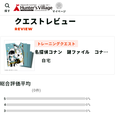
探す
マイページ
クエストレビュー
トレーニングクエスト
名探偵コナン 謎ファイル コナン
VS怪盗キッドver
自宅
総合評価平均
(0件)
5
0%
4
0%
3
0%