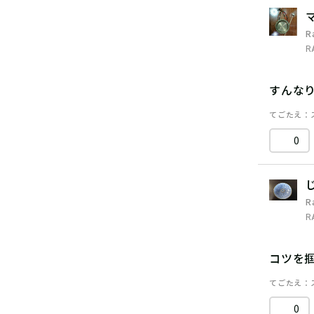
R
R
すんな
てごたえ
0
R
R
コツを
てごたえ
0