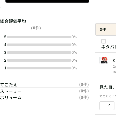
総合評価平均
(0件)
3件
5
0%
4
0%
ネタバ
3
0%
d
2
0%
2
1
0%
R
てごたえ
(0件)
見た目
ストーリー
(0件)
てごたえ
ボリューム
(0件)
0