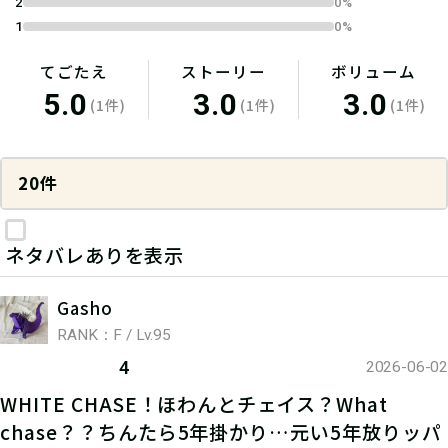
2
0%
1
0%
てごたえ
ストーリー
ボリューム
5.0
3.0
3.0
(1件)
(1件)
(1件)
20件
ネタバレありを表示
Gasho
RANK：F / Lv.95
4
2026-06-02
WHITE CHASE！ほわんとチェイス？What
chase？？ちんたら5年掛かり…元い5年放りッパ