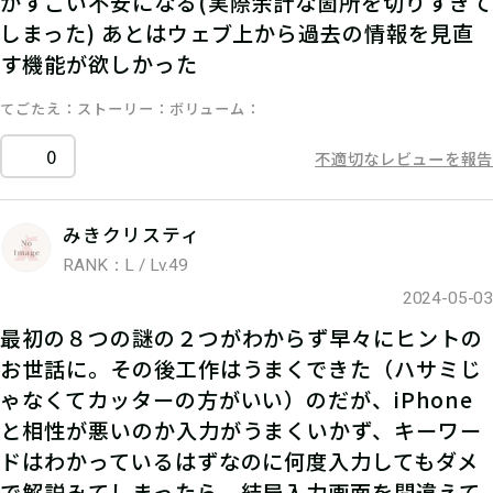
かすごい不安になる(実際余計な箇所を切りすぎて
しまった) あとはウェブ上から過去の情報を見直
す機能が欲しかった
てごたえ
ストーリー
ボリューム
0
不適切なレビューを報告
みきクリスティ
RANK：L / Lv.49
2024-05-03
最初の８つの謎の２つがわからず早々にヒントの
お世話に。その後工作はうまくできた（ハサミじ
ゃなくてカッターの方がいい）のだが、iPhone
と相性が悪いのか入力がうまくいかず、キーワー
ドはわかっているはずなのに何度入力してもダメ
で解説みてしまったら、結局入力画面を間違えて