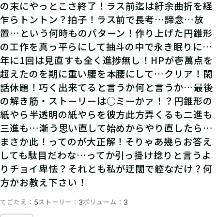
の末にやっとこさ終了！ラス前迄は紆余曲折を経
乍らトントン？拍子！ラス前で長考…諦念…放
置…という何時ものパターン！作り上げた円錐形
の工作を真っ平らにして抽斗の中で永き眠りに…
年に1回は見直すも全く進捗無し！HPが壱萬点を
超えたのを期に重い腰を本腰にして…クリア！閑
話休題！巧く出来てると言うか何と言うか…最後
の解き筋・ストーリーは○ミーかァ！？円錐形の
紙やら半透明の紙やらを彼方此方弄くるも二進も
三進も…漸う思い直して始めからやり直したら…
まさか此！ってのが大正解！そりゃあ幾らお答え
しても駄目だわな…ってか引っ掛け捻りと言うよ
りチョイ卑怯？それとも私が迂闊で躻なだけ？何
方かお教え下さい！
てごたえ
ストーリー
ボリューム
5
3
3