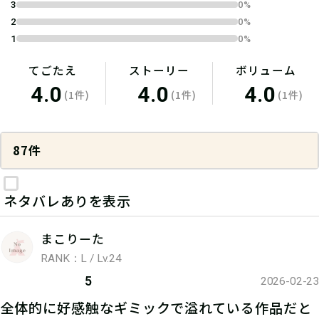
3
0%
2
0%
1
0%
てごたえ
ストーリー
ボリューム
4.0
4.0
4.0
(1件)
(1件)
(1件)
87件
ネタバレありを表示
まこりーた
RANK：L / Lv.24
5
2026-02-23
全体的に好感触なギミックで溢れている作品だと