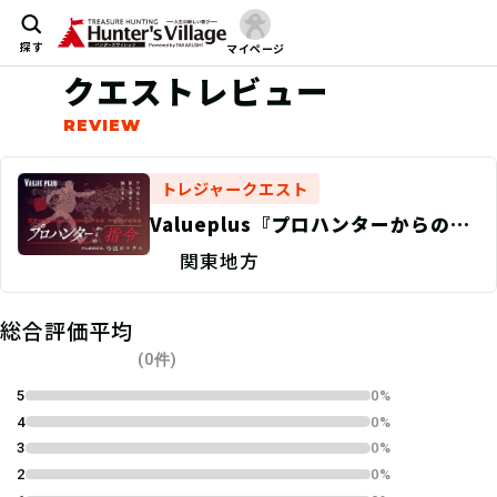
探す
マイページ
クエストレビュー
トレジャークエスト
Valueplus『プロハンターからの指
令』FILE003／弓張のコラム
関東地方
総合評価平均
(0件)
5
0%
4
0%
3
0%
2
0%