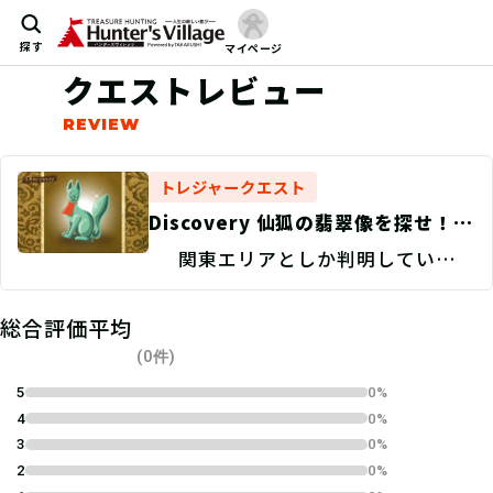
探す
マイページ
クエストレビュー
トレジャークエスト
Discovery 仙狐の翡翠像を探せ！/
現地捜索
関東エリアとしか判明していな
い。
総合評価平均
(0件)
5
0%
4
0%
3
0%
2
0%