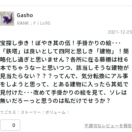
Gasho
RANK：F / Lv.95
2021-12-25
宝探し歩き！ぼやき其の伍！手掛かりの絵･･･
「鉄塔」は良いとして四阿と思しき「建物」！簡
略化し過ぎと思いません？各所に在る藤棚は柱６
本でちゃうなーと思いつつ、該当しそうな建物が
見当たらない？？？ってんで、気分転換にアル事
をしようと思って、とある建物に入ったら其処で
見付けた･･･改めて手掛かりの絵を見て、ソレは
無いだろーっと思うのは私だけでせうか？
てごたえ
ストーリー
ボリューム
0
不適切なレビューを報告