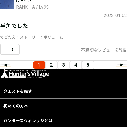
RANK：A / Lv.95
2022-01-02
半角でした
てごたえ
ストーリー
ボリューム
0
不適切なレビューを報告
1
2
3
4
5
クエストを探す
初めての方へ
ハンターズヴィレッジとは