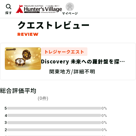
探す
マイページ
クエストレビュー
トレジャークエスト
Discovery 未来への羅針盤を探
せ！/捜索地点特定
関東地方/詳細不明
総合評価平均
(0件)
5
0%
4
0%
3
0%
2
0%