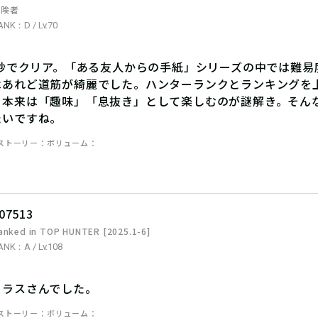
冒険者
ANK：D / Lv.70
33秒でクリア。「ある友人からの手紙」シリーズの中では難
はあれど道筋が綺麗でした。ハンターランクとランキングを
、本来は「趣味」「息抜き」として楽しむのが謎解き。そん
たいですね。
ストーリー
ボリューム
07513
anked in TOP HUNTER [2025.1-6]
ANK：A / Lv.108
カラスさんでした。
ストーリー
ボリューム