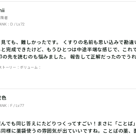
hii
冒険者
ANK：D / Lv.72
を見ても、難しかったです。 くすりの名前も思い込みで勘違
んと完成できたけど、もうひとつは中途半端な感じで、これ
矢印の先を読むのも悩みました。 報告して正解だったのでう
ストーリー
ボリューム
空色
ANK：F / Lv.77
選んでも同じ答えにたどりつくってすごい！まさに「ことば
編同様に薬袋使うの雰囲気が出ていいですね。ことばの薬、