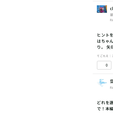
c
R
ヒント
はちゃ
り。 
てごたえ
0
R
どれを
で！本