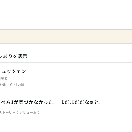
レありを表示
リュッツェン
冒険者
ANK：G / Lv.46
調べ方1が気づかなかった。 まだまだだなぁと。
ストーリー
ボリューム