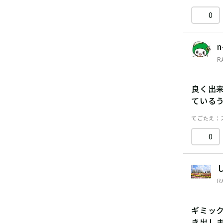
0
n
R
良く出
ている
てごたえ
0
R
ギミッ
き出し