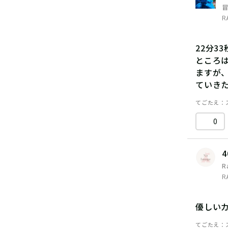
R
22分
ところ
ますが
ていき
てごたえ
0
4
R
R
優しい
てごたえ