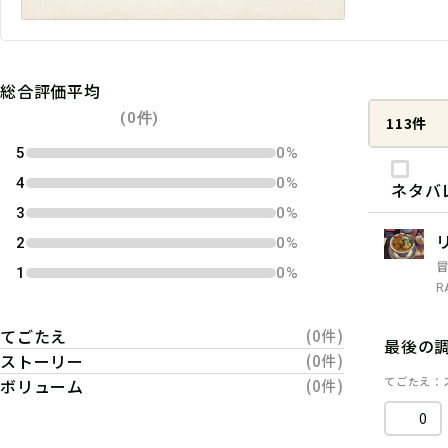
総合評価平均
(0件)
113件
5
0%
4
0%
ネタバ
3
0%
2
0%
1
0%
R
てごたえ
(0件)
最後の
ストーリー
(0件)
てごたえ
ボリューム
(0件)
0