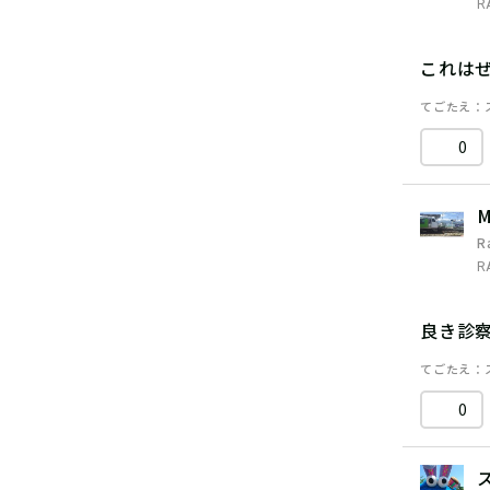
R
これは
てごたえ
0
M
R
R
良き診
てごたえ
0