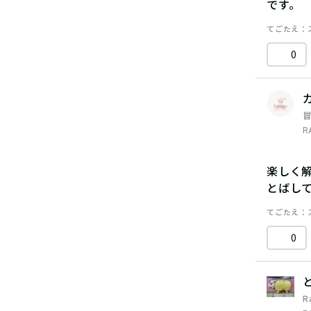
です。
てごたえ
0
R
楽しく
とばし
てごたえ
0
R