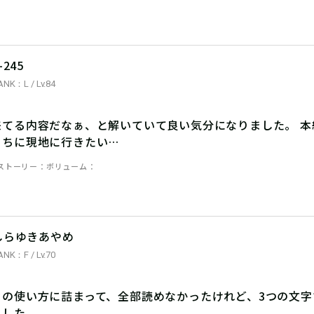
-245
ANK：L / Lv.84
来てる内容だなぁ、と解いていて良い気分になりました。 本
うちに現地に行きたい…
ストーリー
ボリューム
しらゆきあやめ
ANK：F / Lv.70
クの使い方に詰まって、全部読めなかったけれど、3つの文
ました。