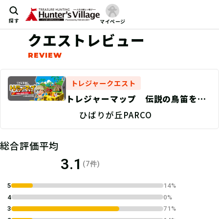
探す
マイページ
クエストレビュー
トレジャークエスト
トレジャーマップ 伝説の鳥笛を探
せ！ 宝箱2
ひばりが丘PARCO
総合評価平均
3.1
(7件)
5
14%
4
0%
3
71%