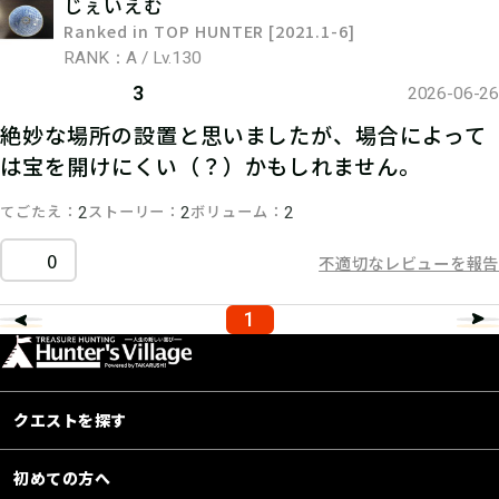
じぇいえむ
Ranked in TOP HUNTER [2021.1-6]
RANK：A / Lv.130
3
2026-06-26
絶妙な場所の設置と思いましたが、場合によって
は宝を開けにくい（？）かもしれません。
てごたえ
ストーリー
ボリューム
2
2
2
0
不適切なレビューを報告
1
クエストを探す
初めての方へ