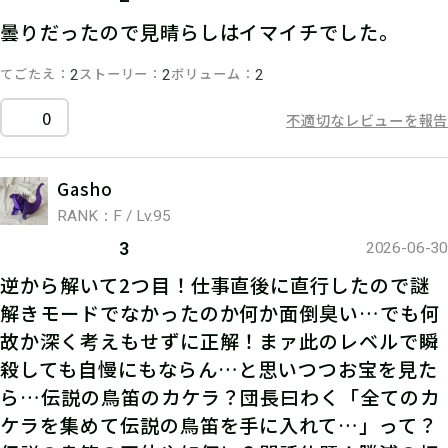
曇りだったので見晴らしはイマイチでした。
てごたえ
ストーリー
ボリューム
2
2
2
0
不適切なレビューを報告
Gasho
RANK：F / Lv.95
3
2026-06-30
逆から解いて2つ目！仕事直後に直行したので謎
解きモードでなかったのか何か面倒臭い…でも何
故か深く考えもせずに正解！まァ此のレベルで瞬
殺しても自慢にもならん…と思いつつお宝を見た
ら…伝説の鳥笛のカケラ？団長曰わく「全てのカ
ケラを集めて伝説の鳥笛を手に入れて…」って？