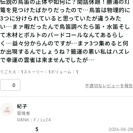
伝説の鳥笛の正体や如何に？閑話休題！勝浦の灯
篭を見つけたばかりだったので…鳥笛は物理的に
3つに分けられていると思っていたが違うみた
い…まァ暇だったんで鳥笛調べたら笛・水笛そし
て木材とボルトのバードコールなんてあるらし
く…益々分からんのですが…まァ3つ集めると何
か出現するんでしょうね？籤運の悪い私はハズレ
で幸運の雲雀は来ませんでしたが…
てごたえ
ストーリー
ボリューム
1
1
1
0
不適切なレビューを報告
紀子
冒険者
RANK：F / Lv.24
5
2026-06-28