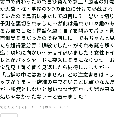
前中で終わったので喜び勇んで参上！勝浦の灯篭
が火袋・柱・地輪の3つの部位に分けて秘蔵され
ていたので鳥笛は果たして如何に？…思いっ切り
予測を裏切られました…が此は是れで中々趣のあ
るお宝でした！閑話休題！冊子を開いてパット見
面倒臭そうだったので後回しに…でもちゃんと見
たら超得意分野！瞬殺でした…がそれも謎を解く
迄！現地に向かい…チョイ迷いました！女性トイ
レとかバックヤードに突入しそうになりつつ…お
宝発見！善く善く見返したら納得しましたが…
「店舗の中にはありません」との注意書きはトラ
ップか？まァ…店舗の中でないことは確かなんだ
が…釈然としないと思いつつ世離れした爺が来る
処じゃなかったなァーと省みました！
てごたえ
ストーリー
ボリューム
1
1
1