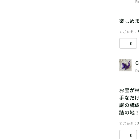
R
楽しめ
てごたえ
0
G
R
お宝が
手なだ
謎の構成
踏の地
てごたえ
0