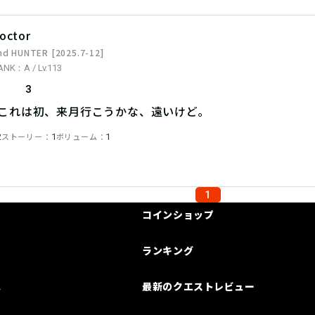
octor
nd HUNTER [2025.7-12]
ANK：A / Lv.113
3
。これは初、来月行こうかな、遠いけど。
ストーリー
ボリューム
2
1
1
1
コインショップ
ランキング
は
最新のクエストレビュー