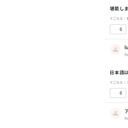
堪能し
てごたえ
0
l
R
日本語
てごたえ
0
R