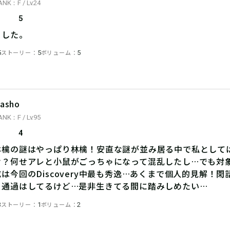
ANK：F / Lv.24
5
ました。
ストーリー
ボリューム
5
5
5
asho
ANK：F / Lv.95
4
林檎の謎はやっぱり林檎！安直な謎が並み居る中で私として
け？何せアレと小鼠がごっちゃになって混乱したし…でも対
は今回のDiscovery中最も秀逸…あくまで個人的見解！
！通過はしてるけど…是非生きてる間に踏みしめたい…
ストーリー
ボリューム
3
1
2