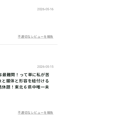
2026-05-16
不適切なレビューを報告
2026-05-15
は最難関！って単に私が苦
象と媒体と形容を紐付ける
閑話休題！東北６県中唯一未
不適切なレビューを報告