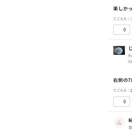
楽しか
てごたえ
0
R
R
右側の
てごたえ
0