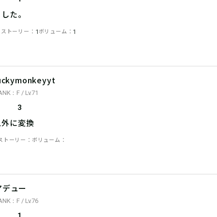
ました。
ストーリー
ボリューム
1
1
1
uckymonkeyyt
ANK：F / Lv.71
3
以外に変換
ストーリー
ボリューム
アデュー
ANK：F / Lv.76
1