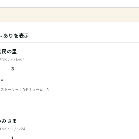
レありを表示
県民の星
ANK：F / Lv.64
3
あ。
ストーリー
ボリューム
3
3
3
みみさま
ANK：H / Lv.24
1