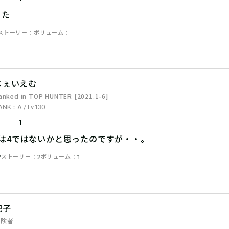
った
ストーリー
ボリューム
じぇいえむ
anked in TOP HUNTER [2021.1-6]
ANK：A / Lv.130
1
7は4ではないかと思ったのですが・・。
ストーリー
ボリューム
2
2
1
紀子
冒険者