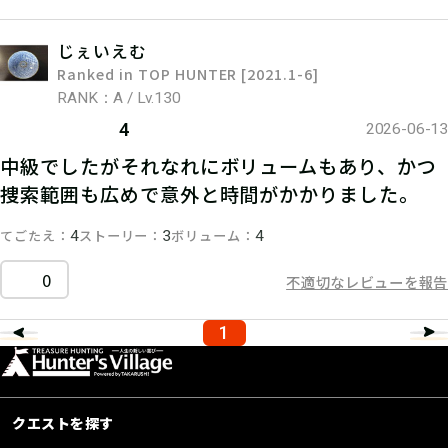
じぇいえむ
Ranked in TOP HUNTER [2021.1-6]
RANK：A / Lv.130
4
2026-06-13
中級でしたがそれなれにボリュームもあり、かつ
捜索範囲も広めで意外と時間がかかりました。
てごたえ
ストーリー
ボリューム
4
3
4
0
不適切なレビューを報告
1
クエストを探す