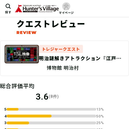
探す
マイページ
クエストレビュー
トレジャークエスト
明治謎解きアトラクション『江戸川
乱歩と不可解な残像』〜三様の空
博物館 明治村
白〜File02 平井太郎の不見識な新天
地
総合評価平均
3.6
(8件)
5
13%
4
50%
3
25%