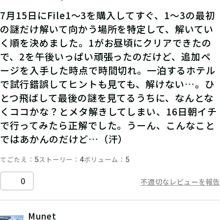
7月15日にFile1〜3を購入してすぐ、1〜3の最初
の謎だけ解いて向かう場所を特定して、解いてい
く順を決めました。1がお昼頃にクリアできたの
で、2を午後いっぱい頑張ったのだけど、追加ペ
ージを入手した時点で時間切れ。一泊するホテル
で試行錯誤してヒントも見ても、解けない…。ひ
とつ飛ばして最後の謎を見てるうちに、なんとな
くココかな？とメタ解きしてしまい、16日朝イチ
で行ってみたら正解でした。うーん、こんなこと
ではあかんのだけど…（汗）
てごたえ
ストーリー
ボリューム
5
4
5
0
不適切なレビューを報告
Munet