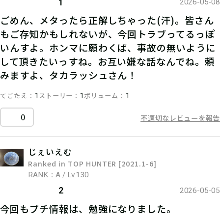
1
2026-05-08
ごめん、メタったら正解しちゃった(汗)。皆さん
もご存知かもしれないが、今回トラブってるっぽ
いんすよ。ホンマに願わくば、事故の無いように
して頂きたいっすね。お互い嫌な話なんでね。頼
みますよ、タカラッシュさん！
てごたえ
ストーリー
ボリューム
1
1
1
0
不適切なレビューを報告
じぇいえむ
Ranked in TOP HUNTER [2021.1-6]
RANK：A / Lv.130
2
2026-05-05
今回もプチ情報は、勉強になりました。