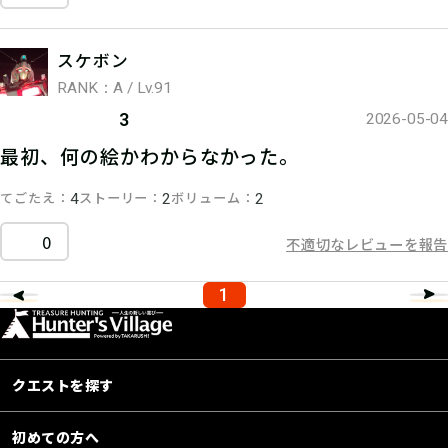
スケボン
RANK：A / Lv.91
3
2026-05-04
最初、何の絵かわからなかった。
てごたえ
ストーリー
ボリューム
4
2
2
0
不適切なレビューを報告
1
クエストを探す
初めての方へ