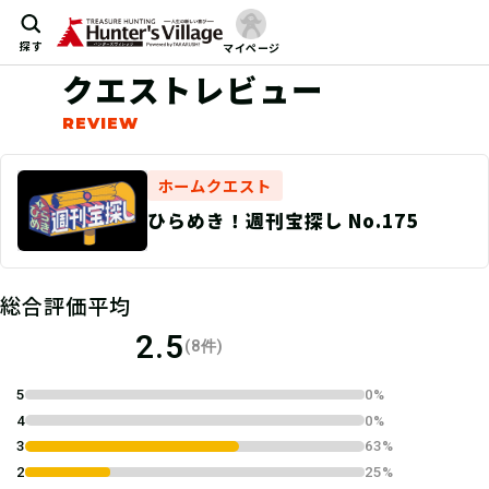
探す
マイページ
クエストレビュー
ホームクエスト
ひらめき！週刊宝探し No.175
総合評価平均
2.5
(8件)
5
0%
4
0%
3
63%
2
25%