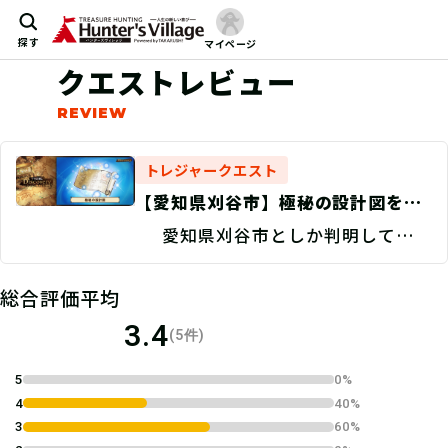
探す
マイページ
クエストレビュー
トレジャークエスト
【愛知県刈谷市】極秘の設計図を探
せ！/現地捜索 Discovery
愛知県刈谷市としか判明していな
い。
総合評価平均
3.4
(5件)
5
0%
4
40%
3
60%