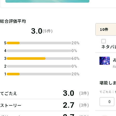
総合評価平均
3.0
10件
(5件)
5
20%
ネタバ
4
0%
3
60%
2
0%
R
1
20%
堪能し
3.0
てごたえ
てごたえ
(3件)
0
2.7
ストーリー
(3件)