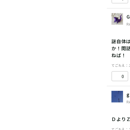
G
R
謎自体
か！閑
ねば！
てごたえ
0
g
R
Ｄより
てごたえ