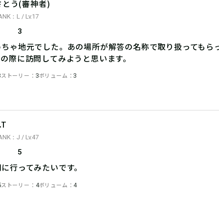
さとう(審神者)
ANK：L / Lv.17
3
めちゃ地元でした。あの場所が解答の名称で取り扱ってもら
省の際に訪問してみようと思います。
ストーリー
ボリューム
3
3
3
.T
ANK：J / Lv.47
5
期に行ってみたいです。
ストーリー
ボリューム
5
4
4