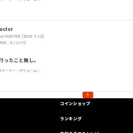
octor
nd HUNTER [2025.7-12]
ANK：A / Lv.113
。行ったこと無し。
ストーリー
ボリューム
1
コインショップ
ランキング