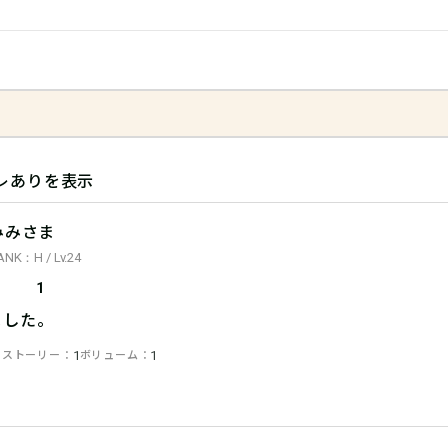
レありを表示
みみさま
ANK：H / Lv.24
1
ました。
ストーリー
ボリューム
1
1
1