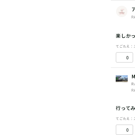
R
楽しか
てごたえ
0
M
R
R
行って
てごたえ
0