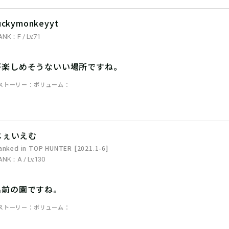
uckymonkeyyt
ANK：F / Lv.71
が楽しめそうないい場所ですね。
ストーリー
ボリューム
じぇいえむ
anked in TOP HUNTER [2021.1-6]
ANK：A / Lv.130
名前の園ですね。
ストーリー
ボリューム