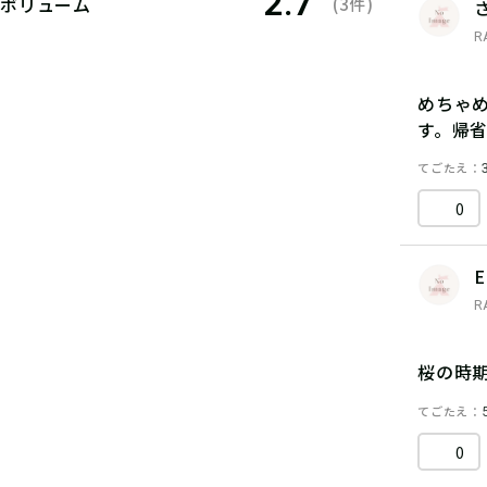
2.7
ボリューム
(3件)
R
めちゃ
す。帰
てごたえ
0
E
R
桜の時
てごたえ
0