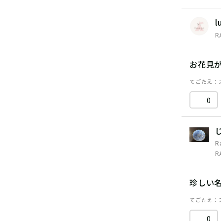
l
R
お花見
てごたえ
0
R
R
珍しい
てごたえ
0