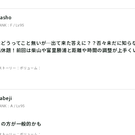
asho
ANK：F / Lv.95
はどうってこと無いが…出て来た答えに？？否々未だに知ら
話休題！前回は柴山や富里勝浦と距離や時間の調整が上手く
ストーリー
ボリューム
abeji
ANK：A / Lv.95
Ｚの方が一般的かも
ストーリー
ボリューム