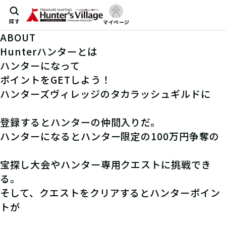
探す
マイページ
ABOUT
Hunter
ハンターとは
ハンターになって
ポイントをGETしよう！
ハンターズヴィレッジのタカラッシュギルドに
登録するとハンターの仲間入りだ。
ハンターになるとハンター限定の100万円争奪の
宝探し大会やハンター専用クエストに挑戦でき
る。
そして、クエストをクリアするとハンターポイン
トが