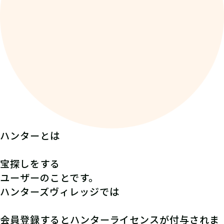
ハンターとは
宝探しをする
ユーザーのことです。
ハンターズヴィレッジでは
会員登録するとハンターライセンスが付与されま