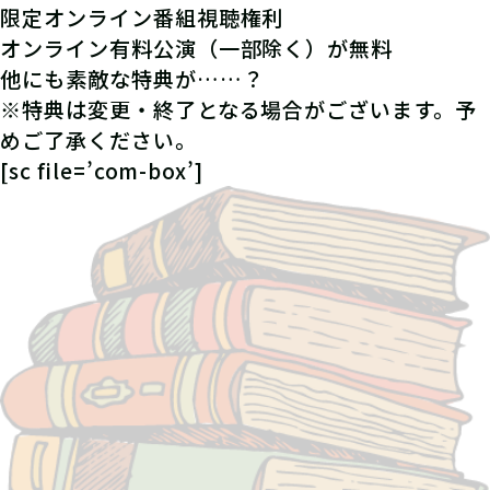
限定オンライン番組視聴権利
オンライン有料公演（一部除く）が無料
他にも素敵な特典が……？
※特典は変更・終了となる場合がございます。予
めご了承ください。
[sc file=’com-box’]