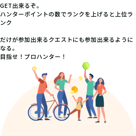
GET出来るぞ。
ハンターポイントの数でランクを上げると上位ラ
ンク
だけが参加出来るクエストにも参加出来るように
なる。
目指せ！プロハンター！