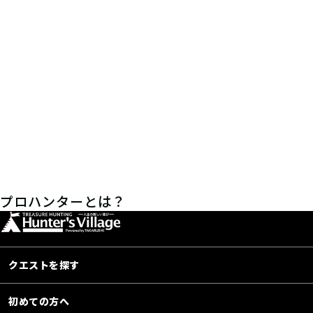
プロハンターとは？
クエストを探す
初めての方へ