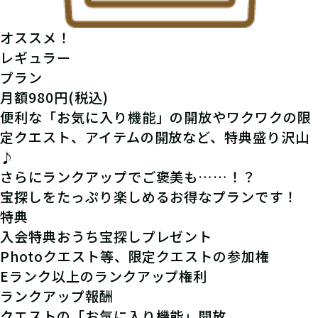
オススメ！
レギュラー
プラン
月額
980
円(税込)
便利な「お気に入り機能」の開放やワクワクの限
定クエスト、アイテムの開放など、特典盛り沢山
♪
さらにランクアップでご褒美も……！？
宝探しをたっぷり楽しめるお得なプランです！
特典
入会特典おうち宝探しプレゼント
Photoクエスト等、限定クエストの参加権
Eランク以上のランクアップ権利
ランクアップ報酬
クエストの「お気に入り機能」開放