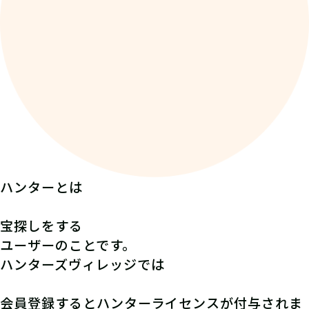
ハンターとは
宝探しをする
ユーザーのことです。
ハンターズヴィレッジでは
会員登録するとハンターライセンスが付与されま