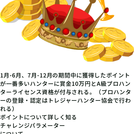
1月-6月、7月-12月の期間中に獲得したポイント
が一番多いハンターに賞金10万円とA級プロハン
ターライセンス資格が付与される。
（プロハンタ
ーの登録・認定はトレジャーハンター協会で行わ
れる）
ポイントについて詳しく知る
チャレンジパラメーター
について