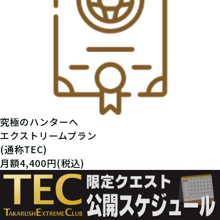
究極のハンターへ
エクストリームプラン
(通称TEC)
月額
4,400
円(税込)