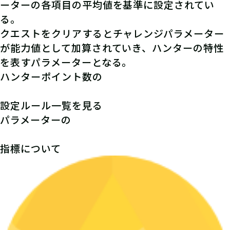
ーターの各項目の平均値を基準に設定されてい
る。
クエストをクリアするとチャレンジパラメーター
が能力値として加算されていき、ハンターの特性
を表すパラメーターとなる。
ハンターポイント数の
設定ルール一覧を見る
パラメーターの
指標について