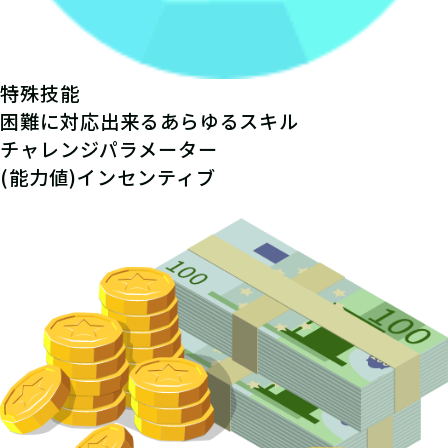
特殊技能
困難に対応出来るあらゆるスキル
チャレンジパラメーター
(能力値)インセンティブ