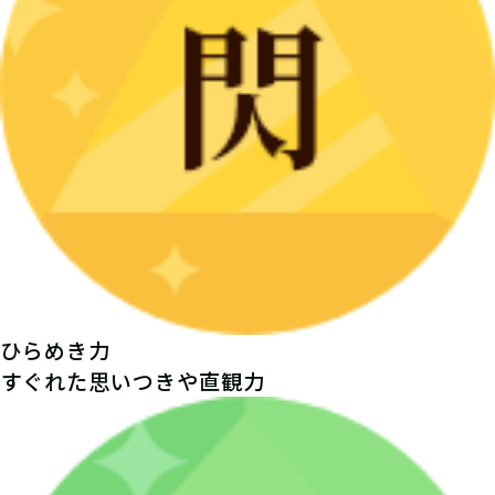
ひらめき力
すぐれた思いつきや直観力