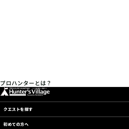
プロハンターとは？
クエストを探す
初めての方へ