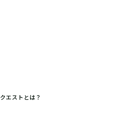
クエストとは？