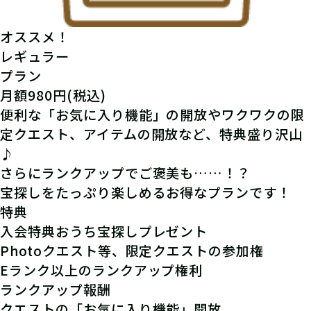
オススメ！
レギュラー
プラン
月額
980
円(税込)
便利な「お気に入り機能」の開放やワクワクの限
定クエスト、アイテムの開放など、特典盛り沢山
♪
さらにランクアップでご褒美も……！？
宝探しをたっぷり楽しめるお得なプランです！
特典
入会特典おうち宝探しプレゼント
Photoクエスト等、限定クエストの参加権
Eランク以上のランクアップ権利
ランクアップ報酬
クエストの「お気に入り機能」開放