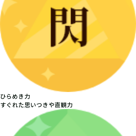
ひらめき力
すぐれた思いつきや直観力