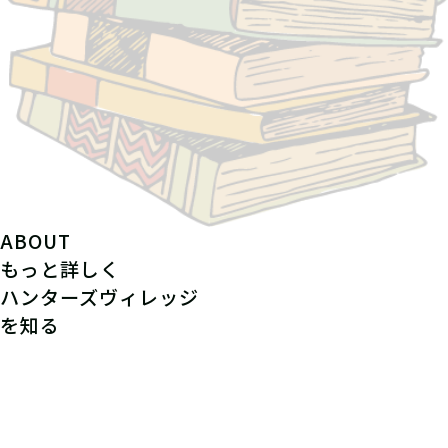
ABOUT
もっと詳しく
ハンターズヴィレッジ
を知る