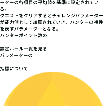
ーターの各項目の平均値を基準に設定されてい
る。
クエストをクリアするとチャレンジパラメーター
が能力値として加算されていき、ハンターの特性
を表すパラメーターとなる。
ハンターポイント数の
設定ルール一覧を見る
パラメーターの
指標について