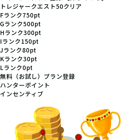
トレジャークエスト50クリア
F
ランク
750pt
G
ランク
500pt
H
ランク
300pt
I
ランク
150pt
J
ランク
80pt
K
ランク
30pt
L
ランク
0pt
無料（お試し）プラン登録
ハンターポイント
インセンティブ