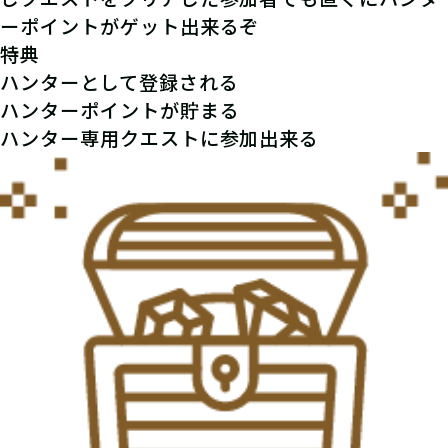
ーポイントがゲット出来るぞ
特典
ハンターとして登録される
ハンターポイントが貯まる
ハンター専用クエストに参加出来る