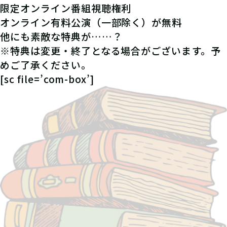
限定オンライン番組視聴権利
オンライン有料公演（一部除く）が無料
他にも素敵な特典が……？
※特典は変更・終了となる場合がございます。予
めご了承ください。
[sc file=’com-box’]