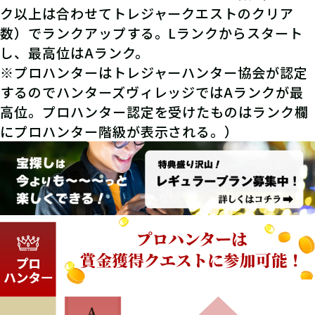
ク以上は合わせてトレジャークエストのクリア
数）でランクアップする。Lランクからスタート
し、最高位はAランク。
※プロハンターはトレジャーハンター協会が認定
するのでハンターズヴィレッジではAランクが最
高位。プロハンター認定を受けたものはランク欄
にプロハンター階級が表示される。）