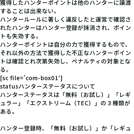
獲得したハンターポイントは他のハンターに譲渡
することは出来ない。
ハンタールールに著しく違反したと運営で確認さ
れたハンターはハンター登録が抹消され、ポイン
トも失効する。
ハンターポイントは自分の力で獲得するもので、
それ以外の方法で獲得した不正なハンターポイン
トは確認とれ次第失効し、ペナルティの対象とな
る。
[sc file=’com-box01′]
status
ハンターステータスについて
ハンターステータスは「無料（お試し）」「レギ
ュラー」「エクストリーム（TEC）」の３種類が
ある。
ハンター登録時、「無料（お試し）」か「レギュ