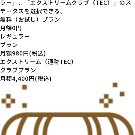
ラー」、「エクストリームクラブ（TEC）」のス
テータスを選択できる。
無料（お試し）
プラン
月額
0
円
レギュラー
プラン
月額
980
円(税込)
エクストリーム（通称TEC）
クラブプラン
月額
4,400
円(税込)