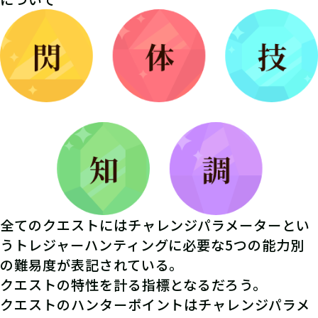
全てのクエストにはチャレンジパラメーターとい
うトレジャーハンティングに必要な5つの能力別
の難易度が表記されている。
クエストの特性を計る指標となるだろう。
クエストのハンターポイントはチャレンジパラメ