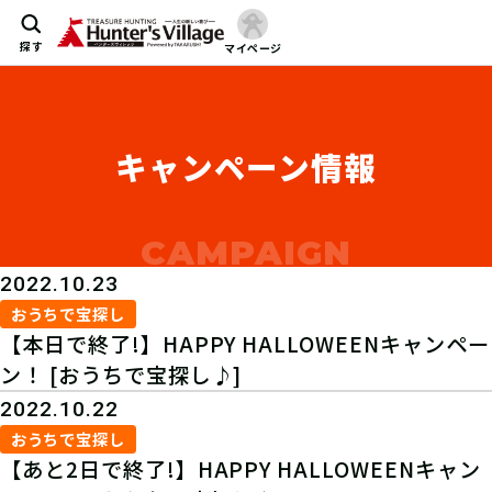
探す
マイページ
キャンペーン情報
2022.10.23
おうちで宝探し
【本日で終了!】HAPPY HALLOWEENキャンペー
ン！ [おうちで宝探し♪]
2022.10.22
おうちで宝探し
【あと2日で終了!】HAPPY HALLOWEENキャン