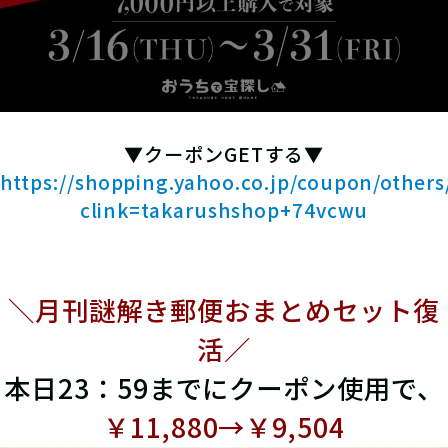
▼クーポンGETする▼
https://shopping.yahoo.co.jp/coupon/o
clink=takarushshop+74vcwu
＼月刊謎解き郵便おまとめセット復
活／
本日23：59までにクーポン使用で、
￥11,880→￥9,504