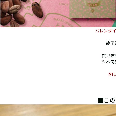
バレンタ
終了
買い忘
※本商
MI
■この