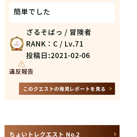
簡単でした
ざるそばっ / 冒険者
RANK：C / Lv.71
投稿日:2021-02-06
違反報告
このクエストの発見レポートを見る
ちょいトレクエスト No.2