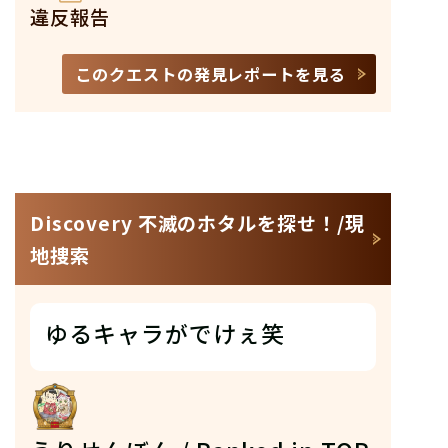
違反報告
このクエストの発見レポートを見る
Discovery 不滅のホタルを探せ！/現
地捜索
ゆるキャラがでけぇ笑