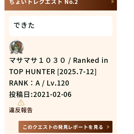
ちょいトレクエスト No.2
できた
マサマサ１０３０ / Ranked in
TOP HUNTER [2025.7-12]
RANK：A / Lv.120
投稿日:2021-02-06
違反報告
このクエストの発見レポートを見る