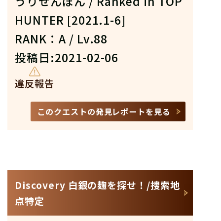
うりせんぼん / Ranked in TOP
HUNTER [2021.1-6]
RANK：A / Lv.88
投稿日:2021-02-06
違反報告
このクエストの発見レポートを見る
Discovery 白銀の麹を探せ！/捜索地
点特定