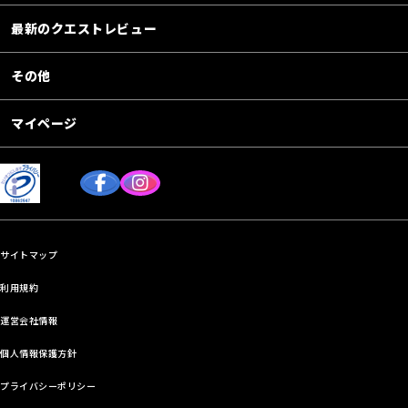
最新のクエストレビュー
その他
マイページ
サイトマップ
利用規約
運営会社情報
個人情報保護方針
プライバシーポリシー