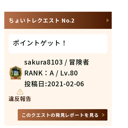
ちょいトレクエスト No.2
ポイントゲット！
sakura8103 / 冒険者
RANK：A / Lv.80
投稿日:2021-02-06
違反報告
このクエストの発見レポートを見る