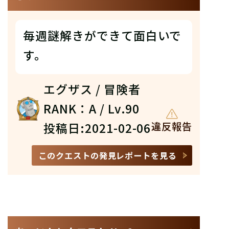
毎週謎解きができて面白いで
す。
エグザス / 冒険者
RANK：A / Lv.90
投稿日:2021-02-06
違反報告
このクエストの発見レポートを見る