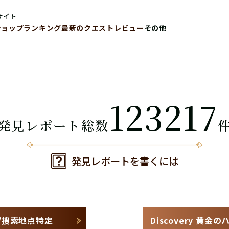
サイト
ショップ
ランキング
最新のクエストレビュー
その他
123217
発見レポート総数
発見レポートを書くには
！/捜索地点特定
Discovery 黄