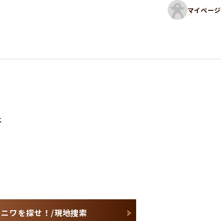
マイページ
件
金のハニワを探せ！/現地捜索