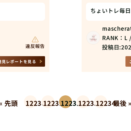
ちょいトレ毎日
maschera
RANK：L /
違反報告
投稿日:202
発見レポートを見る
« 先頭
12230
12231
12232
12233
12234
最後 