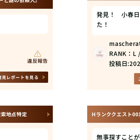
ーと謎の依頼人』
発見！ 小春日
た！
maschera
RANK：L /
違反報告
投稿日:202
発見レポートを見る
/捜索地点特定
Hランククエスト00
無事探すことが