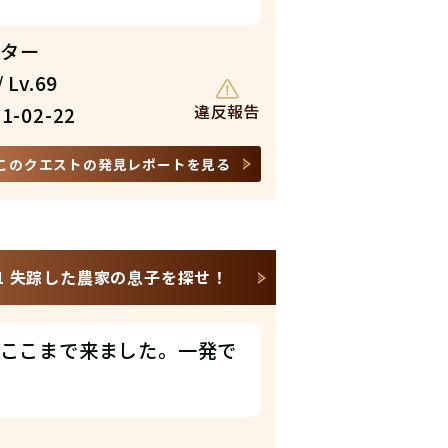
ンター
 Lv.69
違反報告
1-02-22
このクエストの発見レポートを見る
1 失踪した農家の息子を探せ！
ここまで来ました。一発で