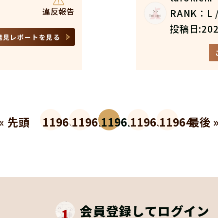
違反報告
RANK：L /
投稿日:202
発見レポートを見る
« 先頭
11960
11961
11962
11963
11964
最後 
会員登録してログイン
1