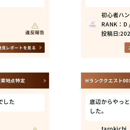
初心者ハ
RANK：D /
違反報告
投稿日:202
発見レポートを見る
/捜索地点特定
Hランククエスト00
でした
底辺からやっと
した。
tarokichi