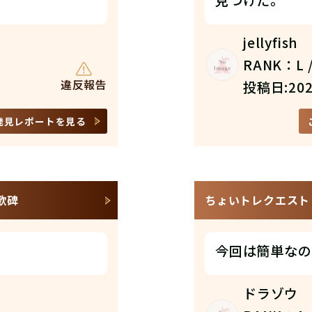
見つけた。
jellyfish
RANK：L /
違反報告
投稿日:202
発見レポートを見る
の歌碑
ちょいトレクエスト N
今回は簡単なの
ドラゾウ