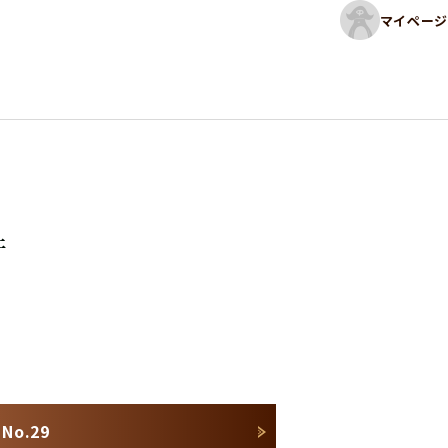
マイページ
件
o.29