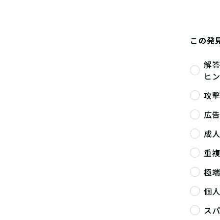
この発
解
ヒ
攻
広
成
重
極
個
ス