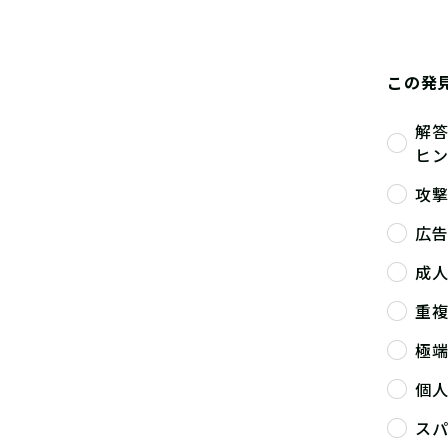
この発
解
ヒ
攻
広
成
重
極
個
ス