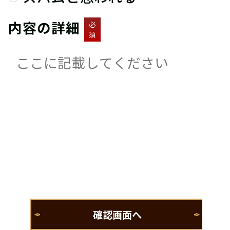
内容の詳細
必
須