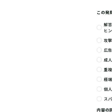
この発
解
ヒ
攻
広
成
重
極
個
ス
内容の