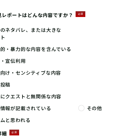
見レポートはどんな内容ですか？
必須
答のネタバレ、または大きな
ント
撃的・暴力的な内容を含んでいる
告・宣伝利用
人向け・センシティブな内容
複投稿
端にクエストと無関係な内容
人情報が記載されている
その他
パムと思われる
詳細
必須